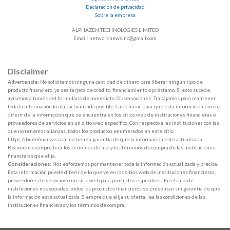
Declaracion de privacidad
Sobre la empresa
ALPHAZEN TECHNOLOGIES LIMITED
Email: networknewsinc@gmail.com
Disclaimer
Advertencia:
No solicitamos ninguna cantidad de dinero para liberar ningún tipo de
producto financiero, ya sea tarjeta de crédito, financiamiento o préstamo. Si esto sucede,
avísenos a través del formulario de inmediato. Observaciones: Trabajamos para mantener
toda la información lo más actualizada posible. Cabe mencionar que esta información puede
diferir de la información que se encuentra en los sitios web de instituciones financieras o
proveedores de servicios en un sitio web específico. Con respecto a las instituciones con las
que no tenemos alianzas, todos los productos enumerados en este sitio
https://buenfinanzas.com no tienen garantía de que la información esté actualizada.
Recuerde siempre leer los términos de uso y los términos de compra de las instituciones
financieras que elija.
Consideraciones:
Nos esforzamos por mantener toda la información actualizada y precisa.
Esta información puede diferir de lo que ve en los sitios web de instituciones financieras,
proveedores de servicios o un sitio web para productos específicos. En el caso de
instituciones no asociadas, todos los productos financieros se presentan sin garantía de que
la información esté actualizada. Siempre que elija su oferta, lea las condiciones de las
instituciones financieras y los términos de compra.