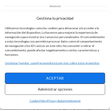
Anuncio
Gestiona tu privacidad
Qué requisitos tiene y cómo se pide la tarjeta de
Utilizamos tecnologías como las cookies para almacenar y/o acceder a la
información del dispositivo. Lo hacemos para mejorar la experiencia de
crédito Clásica Banorte
navegación y para mostrar (no-) anuncios personalizados. El consentimiento
a estas tecnologías nos permitirá procesar datos como el comportamiento
¿Necesita una tarjeta? Ver cómo solicitar una tarjeta
de navegación o los ID's únicos en este sitio. No consentir o retirar el
de crédito del banco Santander Fiesta Rewards
consentimiento, puede afectar negativamente a ciertas características y
funciones.
Solicita ahora de manera fácil y práctica la tarjeta de
crédito Rappi
Gestionar {vendor_count} proveedores
Leer más sobre estos propósitos
Banorte pone las siguientes condiciones para conferir esta
ACEPTAR
tarjeta de crédito bancaria, así como la documentación para
acreditarlas y así se pueda seguir adelante con la autorización
Administrar opciones
del producto financiero:
Cookie Policy
Privacy Statement
Imprint
Debes ser una persona física o moral, de nacionalidad