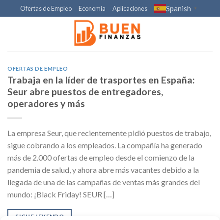
Skip
Spanish
Ofertas de Empleo
Economía
Aplicaciones
▼
to
content
OFERTAS DE EMPLEO
Trabaja en la líder de trasportes en España:
Seur abre puestos de entregadores,
operadores y más
La empresa Seur, que recientemente pidió puestos de trabajo,
sigue cobrando a los empleados. La compañía ha generado
más de 2.000 ofertas de empleo desde el comienzo de la
pandemia de salud, y ahora abre más vacantes debido a la
llegada de una de las campañas de ventas más grandes del
mundo: ¡Black Friday! SEUR […]
SIGUE LEYENDO