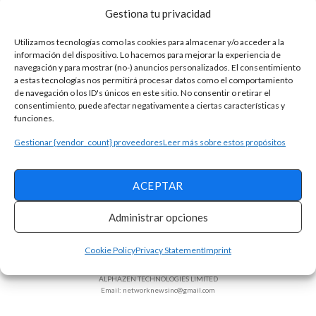
Gestiona tu privacidad
Utilizamos tecnologías como las cookies para almacenar y/o acceder a la
información del dispositivo. Lo hacemos para mejorar la experiencia de
navegación y para mostrar (no-) anuncios personalizados. El consentimiento
a estas tecnologías nos permitirá procesar datos como el comportamiento
de navegación o los ID's únicos en este sitio. No consentir o retirar el
consentimiento, puede afectar negativamente a ciertas características y
funciones.
Gestionar {vendor_count} proveedores
Leer más sobre estos propósitos
ACEPTAR
Términos y condiciones
Administrar opciones
Política de Privacidad
Opt-out Preferences
Declaracion de privacidad
Cookie Policy
Privacy Statement
Imprint
Sobre la empresa
ALPHAZEN TECHNOLOGIES LIMITED
Email: networknewsinc@gmail.com