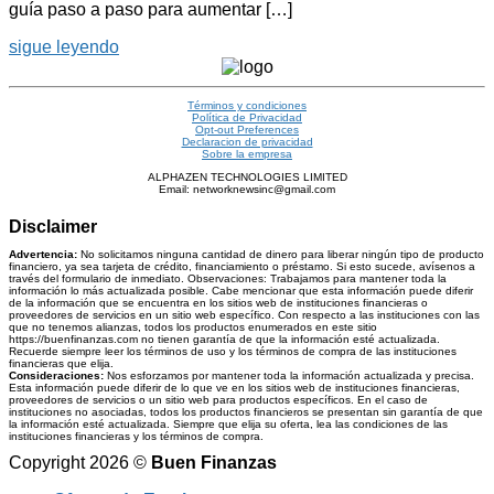
guía paso a paso para aumentar […]
sigue leyendo
Términos y condiciones
Política de Privacidad
Opt-out Preferences
Declaracion de privacidad
Sobre la empresa
ALPHAZEN TECHNOLOGIES LIMITED
Email: networknewsinc@gmail.com
Disclaimer
Advertencia:
No solicitamos ninguna cantidad de dinero para liberar ningún tipo de producto
financiero, ya sea tarjeta de crédito, financiamiento o préstamo. Si esto sucede, avísenos a
través del formulario de inmediato. Observaciones: Trabajamos para mantener toda la
información lo más actualizada posible. Cabe mencionar que esta información puede diferir
de la información que se encuentra en los sitios web de instituciones financieras o
proveedores de servicios en un sitio web específico. Con respecto a las instituciones con las
que no tenemos alianzas, todos los productos enumerados en este sitio
https://buenfinanzas.com no tienen garantía de que la información esté actualizada.
Recuerde siempre leer los términos de uso y los términos de compra de las instituciones
financieras que elija.
Consideraciones:
Nos esforzamos por mantener toda la información actualizada y precisa.
Esta información puede diferir de lo que ve en los sitios web de instituciones financieras,
proveedores de servicios o un sitio web para productos específicos. En el caso de
instituciones no asociadas, todos los productos financieros se presentan sin garantía de que
la información esté actualizada. Siempre que elija su oferta, lea las condiciones de las
instituciones financieras y los términos de compra.
Copyright 2026 ©
Buen Finanzas