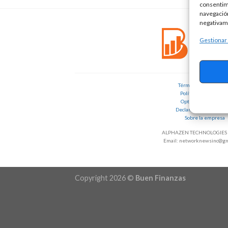
consentim
navegación
negativame
Gestionar
Términos y condicion
Política de Privacida
Opt-out Preference
Declaracion de privaci
Sobre la empresa
ALPHAZEN TECHNOLOGIES 
Email: networknewsinc@gm
Copyright 2026 ©
Buen Finanzas