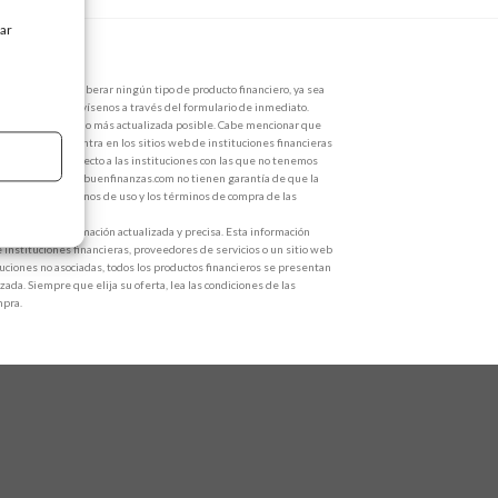
tar
de dinero para liberar ningún tipo de producto financiero, ya sea
 Si esto sucede, avísenos a través del formulario de inmediato.
 la información lo más actualizada posible. Cabe mencionar que
ón que se encuentra en los sitios web de instituciones financieras
ecífico. Con respecto a las instituciones con las que no tenemos
ste sitio https://buenfinanzas.com no tienen garantía de que la
e leer los términos de uso y los términos de compra de las
r toda la información actualizada y precisa. Esta información
e instituciones financieras, proveedores de servicios o un sitio web
ituciones no asociadas, todos los productos financieros se presentan
zada. Siempre que elija su oferta, lea las condiciones de las
mpra.