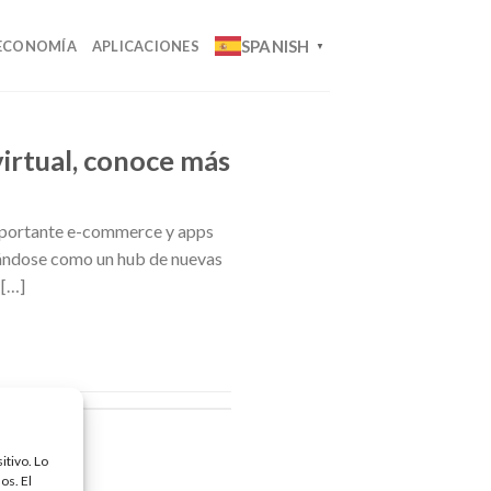
SPANISH
ECONOMÍA
APLICACIONES
▼
virtual, conoce más
importante e-commerce y apps
idándose como un hub de nuevas
 […]
itivo. Lo
os. El