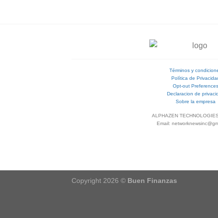
Términos y condicion
Política de Privacida
Opt-out Preference
Declaracion de privaci
Sobre la empresa
ALPHAZEN TECHNOLOGIES
Email: networknewsinc@gm
Copyright 2026 ©
Buen Finanzas