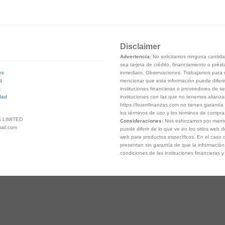
Disclaimer
Advertencia:
No solicitamos ninguna cantidad
sea tarjeta de crédito, financiamiento o prés
inmediato. Observaciones: Trabajamos para m
es
mencionar que esta información puede diferir
d
instituciones financieras o proveedores de se
s
instituciones con las que no tenemos alianza
dad
https://buenfinanzas.com no tienen garantía 
los términos de uso y los términos de compra d
 LIMITED
Consideraciones:
Nos esforzamos por manten
ail.com
puede diferir de lo que ve en los sitios web d
web para productos específicos. En el caso d
presentan sin garantía de que la información 
condiciones de las instituciones financieras 