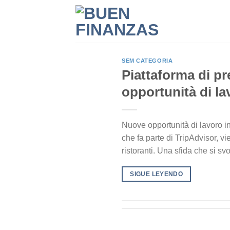
Skip
to
content
SEM CATEGORIA
Piattaforma di pr
opportunità di lav
Nuove opportunità di lavoro in 
che fa parte di TripAdvisor, vi
ristoranti. Una sfida che si sv
SIGUE LEYENDO