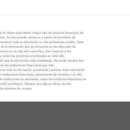
 de dinero para liberar ningún tipo de producto financiero, ya
tamo. Si esto sucede, avísenos a través del formulario de
antener toda la información lo más actualizada posible. Cabe
 de la información que se encuentra en los sitios web de
rvicios en un sitio web específico. Con respecto a las
s, todos los productos enumerados en este sitio
de que la información esté actualizada. Recuerde siempre leer
e las instituciones financieras que elija.
er toda la información actualizada y precisa. Esta información
e instituciones financieras, proveedores de servicios o un sitio
e instituciones no asociadas, todos los productos financieros se
esté actualizada. Siempre que elija su oferta, lea las
y los términos de compra.