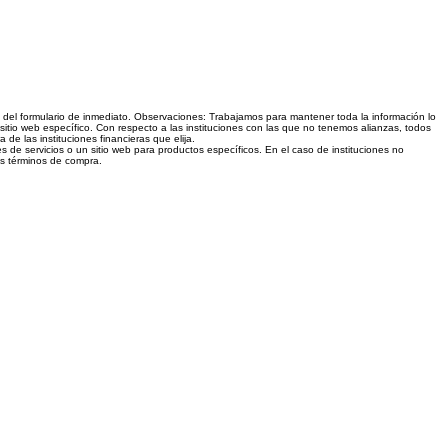
és del formulario de inmediato. Observaciones: Trabajamos para mantener toda la información lo
sitio web específico. Con respecto a las instituciones con las que no tenemos alianzas, todos
e las instituciones financieras que elija.
s de servicios o un sitio web para productos específicos. En el caso de instituciones no
los términos de compra.