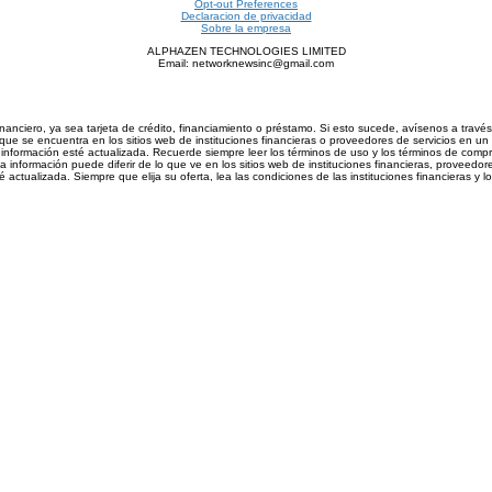
Opt-out Preferences
Declaracion de privacidad
Sobre la empresa
ALPHAZEN TECHNOLOGIES LIMITED
Email: networknewsinc@gmail.com
inanciero, ya sea tarjeta de crédito, financiamiento o préstamo. Si esto sucede, avísenos a trav
ue se encuentra en los sitios web de instituciones financieras o proveedores de servicios en un 
nformación esté actualizada. Recuerde siempre leer los términos de uso y los términos de compra d
información puede diferir de lo que ve en los sitios web de instituciones financieras, proveedore
actualizada. Siempre que elija su oferta, lea las condiciones de las instituciones financieras y 