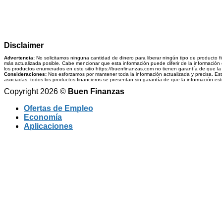
Disclaimer
Advertencia:
No solicitamos ninguna cantidad de dinero para liberar ningún tipo de producto f
más actualizada posible. Cabe mencionar que esta información puede diferir de la información q
los productos enumerados en este sitio https://buenfinanzas.com no tienen garantía de que la i
Consideraciones:
Nos esforzamos por mantener toda la información actualizada y precisa. Esta 
asociadas, todos los productos financieros se presentan sin garantía de que la información esté 
Copyright 2026 ©
Buen Finanzas
Ofertas de Empleo
Economía
Aplicaciones