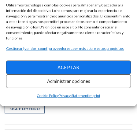
Utilizamos tecnologías como las cookies para almacenar y/o acceder a la
información del dispositivo. Lo hacemos para mejorar la experiencia de
navegación y para mostrar (no-) anuncios personalizados. El consentimiento
OFERTAS DE EMPLEO
a estas tecnologías nos permitirá procesar datos como el comportamiento
Compañía Indra lanza 72 plazas de empleo en
de navegación o los ID's únicos en este sitio. No consentir o retirar el
España, sepa más aquí
consentimiento, puede afectar negativamente a ciertas características y
funciones.
Indra es una empresa multinacional de tecnología y
Gestionar {vendor_count} proveedores
Leer más sobre estos propósitos
consultoría que opera en varias provincias españolas. La
empresa está en busca de nuevos perfiles profesionales que
ACEPTAR
te mostramos a continuación. Tiendas Lidl lanzan más de 70
plazas de empleo para su campaña de verano Aerolínea low
Administrar opciones
cost Ryanair anuncia vacantes para ingenieros, mecánicos,
agentes y más […]
Cookie Policy
Privacy Statement
Imprint
SIGUE LEYENDO