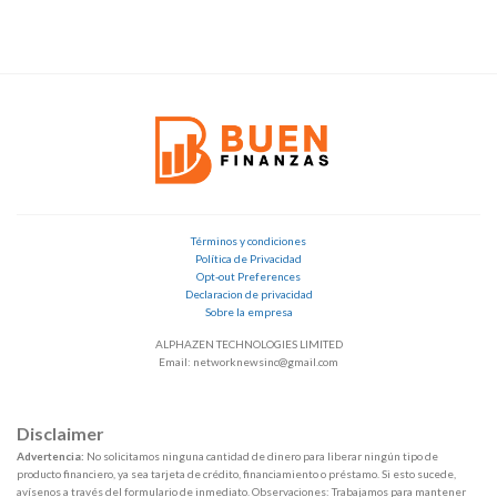
Términos y condiciones
Política de Privacidad
Opt-out Preferences
Declaracion de privacidad
Sobre la empresa
ALPHAZEN TECHNOLOGIES LIMITED
Email: networknewsinc@gmail.com
Disclaimer
Advertencia:
No solicitamos ninguna cantidad de dinero para liberar ningún tipo de
producto financiero, ya sea tarjeta de crédito, financiamiento o préstamo. Si esto sucede,
avísenos a través del formulario de inmediato. Observaciones: Trabajamos para mantener