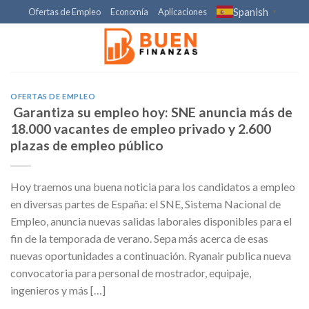
Skip
Spanish
Ofertas de Empleo
Economía
Aplicaciones
▼
to
content
OFERTAS DE EMPLEO
Garantiza su empleo hoy: SNE anuncia más de
18.000 vacantes de empleo privado y 2.600
plazas de empleo público
Hoy traemos una buena noticia para los candidatos a empleo
en diversas partes de España: el SNE, Sistema Nacional de
Empleo, anuncia nuevas salidas laborales disponibles para el
fin de la temporada de verano. Sepa más acerca de esas
nuevas oportunidades a continuación. Ryanair publica nueva
convocatoria para personal de mostrador, equipaje,
ingenieros y más […]