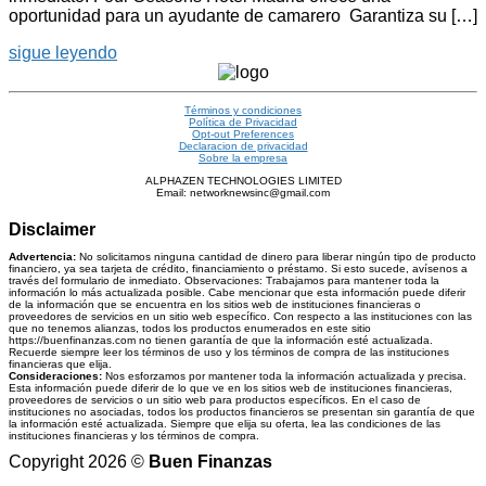
oportunidad para un ayudante de camarero Garantiza su […]
sigue leyendo
Términos y condiciones
Política de Privacidad
Opt-out Preferences
Declaracion de privacidad
Sobre la empresa
ALPHAZEN TECHNOLOGIES LIMITED
Email: networknewsinc@gmail.com
Disclaimer
Advertencia:
No solicitamos ninguna cantidad de dinero para liberar ningún tipo de producto
financiero, ya sea tarjeta de crédito, financiamiento o préstamo. Si esto sucede, avísenos a
través del formulario de inmediato. Observaciones: Trabajamos para mantener toda la
información lo más actualizada posible. Cabe mencionar que esta información puede diferir
de la información que se encuentra en los sitios web de instituciones financieras o
proveedores de servicios en un sitio web específico. Con respecto a las instituciones con las
que no tenemos alianzas, todos los productos enumerados en este sitio
https://buenfinanzas.com no tienen garantía de que la información esté actualizada.
Recuerde siempre leer los términos de uso y los términos de compra de las instituciones
financieras que elija.
Consideraciones:
Nos esforzamos por mantener toda la información actualizada y precisa.
Esta información puede diferir de lo que ve en los sitios web de instituciones financieras,
proveedores de servicios o un sitio web para productos específicos. En el caso de
instituciones no asociadas, todos los productos financieros se presentan sin garantía de que
la información esté actualizada. Siempre que elija su oferta, lea las condiciones de las
instituciones financieras y los términos de compra.
Copyright 2026 ©
Buen Finanzas