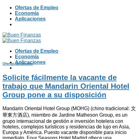
Skip
Ofertas de Empleo
to
Economía
content
Aplicaciones
Ofertas de Empleo
Economía
Aplicaciones
Ofertas de Empleo
Solicite fácilmente la vacante de
trabajo que Mandarin Oriental Hotel
Group pone a su disposición
Mandarin Oriental Hotel Group (MOHG) (chino tradicional: 文
華東方酒店), miembro de Jardine Matheson Group, es un
grupo internacional de gestión e inversión hotelera con
hoteles, complejos turísticos y residencias de lujo en Asia,
Europa y América. Puesto vacante disponible para inicio
inmediato. Four Seasons Hotel Madrid ofrece una