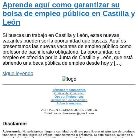
Aprende aquí como garantizar su
bolsa de empleo público en Castilla y
León
Si buscas un trabajo en Castilla y León, estas nuevas
vacantes pueden ser la oportunidad que buscas. Aquí os
presentamos las nuevas vacantes de empleo público como
profesor de bachillerato obligatorio. La oportunidad de
empleo es ofrecida por la Junta de Castilla y León, que está
abriendo una beca pública de empleo desde hoy y […]
sigue leyendo
Términos y condiciones
Política de Privacidad
Opt-out Preferences
Declaracion de privacidad
Sobre la empresa
ALPHAZEN TECHNOLOGIES LIMITED
Email: networknewsinc@gmail.com
Disclaimer
Advertencia:
No solicitamos ninguna cantidad de dinero para liberar ningún tipo de producto
financiero, ya sea tarjeta de crédito, financiamiento o préstamo. Si esto sucede, avísenos a