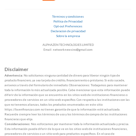
Términos y condiciones
Política de Privacidad
Opt-out Preferences
Declaracion de privacidad
Sobre la empresa
ALPHAZEN TECHNOLOGIES LIMITED
Email: networknewsinc@gmail.com
Disclaimer
Advertencia:
No solicitamos ninguna cantidad de dinero para liberar ningún tipo de
producto financiero, ya sea tarjeta de crédito, financiamiento o préstamo. Si esto sucede,
avísenos a través del formulario de inmediato. Observaciones: Trabajamos para mantener
toda la información lo más actualizada posible. Cabe mencionar que esta información puede
diferir de la información que se encuentra en los sitios web de instituciones financieras o
proveedores de servicios en un sitio web específico. Con respecto a las instituciones con las
que no tenemos alianzas, todos los productos enumerados en este sitio
https://buenfinanzas.com no tienen garantía de que la información esté actualizada.
Recuerde siempre leer los términos de uso y los términos de compra de las instituciones
financieras que elija.
Consideraciones:
Nos esforzamos por mantener toda la información actualizada y precisa.
Esta información puede diferir de lo que ve en los sitios web de instituciones financieras,
proveedores de servicios o un sitio web para productos específicos. En el caso de