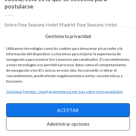
postularse
Sobre Four Seasons Hotel Madrid: Four Seasons Hotel
Madrid, una compilación de siete edificios patrimoniales,
Gestiona tu privacidad
está preferentemente situado cerca del distrito financiero y
cerca de las principales atracciones turísticas de Madrid. Un
Utilizamos tecnologías como las cookies para almacenar y/o acceder a la
información del dispositivo. Lo hacemos para mejorar la experiencia de
hito histórico que redefine la elegancia, la sofisticación y el
navegación y para mostrar (no-) anuncios personalizados. El consentimiento
lujo urbano, localizado en Centro Canalejas Madrid. Marriott
a estas tecnologías nos permitirá procesar datos como el comportamiento
International anuncia una nueva oportunidad […]
de navegación o los ID's únicos en este sitio. No consentir o retirar el
consentimiento, puede afectar negativamente a ciertas características y
funciones.
SIGUE LEYENDO
Gestionar {vendor_count} proveedores
Leer más sobre estos propósitos
ACEPTAR
OFERTAS DE EMPLEO
Varias oportunidades de trabajo para
Administrar opciones
recepcionista. Consulta las vacantes