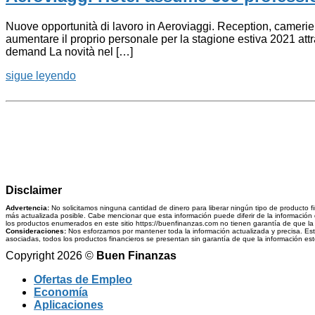
Nuove opportunità di lavoro in Aeroviaggi. Reception, camerier
aumentare il proprio personale per la stagione estiva 2021 attr
demand La novità nel […]
sigue leyendo
Disclaimer
Advertencia:
No solicitamos ninguna cantidad de dinero para liberar ningún tipo de producto f
más actualizada posible. Cabe mencionar que esta información puede diferir de la información q
los productos enumerados en este sitio https://buenfinanzas.com no tienen garantía de que la i
Consideraciones:
Nos esforzamos por mantener toda la información actualizada y precisa. Esta 
asociadas, todos los productos financieros se presentan sin garantía de que la información esté 
Copyright 2026 ©
Buen Finanzas
Ofertas de Empleo
Economía
Aplicaciones