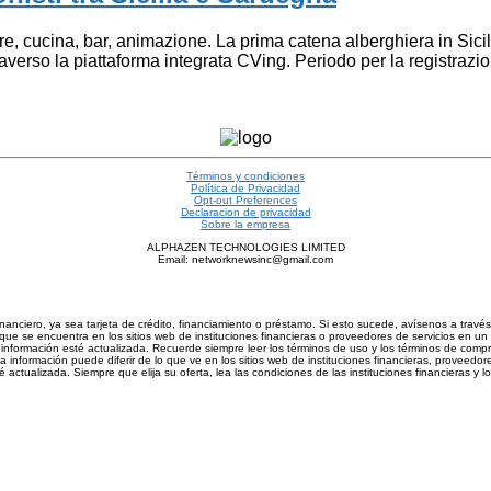
e, cucina, bar, animazione. La prima catena alberghiera in Sicil
averso la piattaforma integrata CVing. Periodo per la registrazi
Términos y condiciones
Política de Privacidad
Opt-out Preferences
Declaracion de privacidad
Sobre la empresa
ALPHAZEN TECHNOLOGIES LIMITED
Email: networknewsinc@gmail.com
inanciero, ya sea tarjeta de crédito, financiamiento o préstamo. Si esto sucede, avísenos a trav
ue se encuentra en los sitios web de instituciones financieras o proveedores de servicios en un 
nformación esté actualizada. Recuerde siempre leer los términos de uso y los términos de compra d
información puede diferir de lo que ve en los sitios web de instituciones financieras, proveedore
actualizada. Siempre que elija su oferta, lea las condiciones de las instituciones financieras y 