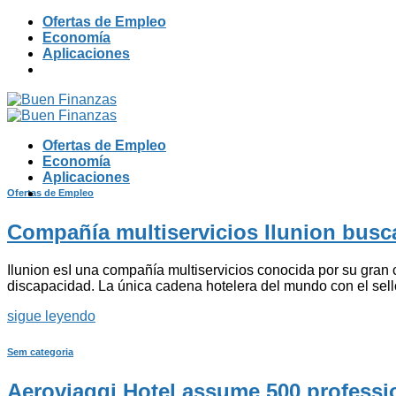
Skip
Ofertas de Empleo
to
Economía
content
Aplicaciones
Ofertas de Empleo
Economía
Aplicaciones
Ofertas de Empleo
Compañía multiservicios Ilunion busc
Ilunion esI una compañía multiservicios conocida por su gran 
discapacidad. La única cadena hotelera del mundo con el sello
sigue leyendo
Sem categoria
Aeroviaggi Hotel assume 500 profession