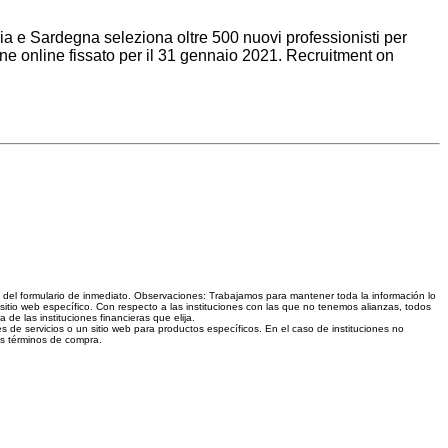
ia e Sardegna seleziona oltre 500 nuovi professionisti per
one online fissato per il 31 gennaio 2021. Recruitment on
és del formulario de inmediato. Observaciones: Trabajamos para mantener toda la información lo
sitio web específico. Con respecto a las instituciones con las que no tenemos alianzas, todos
e las instituciones financieras que elija.
s de servicios o un sitio web para productos específicos. En el caso de instituciones no
los términos de compra.