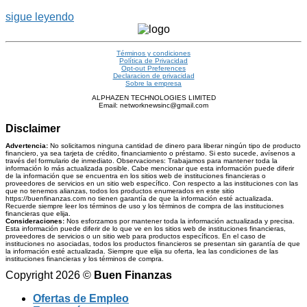
sigue leyendo
Términos y condiciones
Política de Privacidad
Opt-out Preferences
Declaracion de privacidad
Sobre la empresa
ALPHAZEN TECHNOLOGIES LIMITED
Email: networknewsinc@gmail.com
Disclaimer
Advertencia:
No solicitamos ninguna cantidad de dinero para liberar ningún tipo de producto
financiero, ya sea tarjeta de crédito, financiamiento o préstamo. Si esto sucede, avísenos a
través del formulario de inmediato. Observaciones: Trabajamos para mantener toda la
información lo más actualizada posible. Cabe mencionar que esta información puede diferir
de la información que se encuentra en los sitios web de instituciones financieras o
proveedores de servicios en un sitio web específico. Con respecto a las instituciones con las
que no tenemos alianzas, todos los productos enumerados en este sitio
https://buenfinanzas.com no tienen garantía de que la información esté actualizada.
Recuerde siempre leer los términos de uso y los términos de compra de las instituciones
financieras que elija.
Consideraciones:
Nos esforzamos por mantener toda la información actualizada y precisa.
Esta información puede diferir de lo que ve en los sitios web de instituciones financieras,
proveedores de servicios o un sitio web para productos específicos. En el caso de
instituciones no asociadas, todos los productos financieros se presentan sin garantía de que
la información esté actualizada. Siempre que elija su oferta, lea las condiciones de las
instituciones financieras y los términos de compra.
Copyright 2026 ©
Buen Finanzas
Ofertas de Empleo