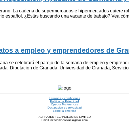
no. La cadena de supermercados e hipermercados quiere robust
torio español. ¿Estás buscando una vacante de trabajo? Vea cómo
idatos a empleo y emprendedores de Gr
a se celebrará el parejo de la semana de empleo y emprendimi
ranada, Diputación de Granada, Universidad de Granada, Servi
Términos y condiciones
Política de Privacidad
Opt-out Preferences
Declaracion de privacidad
Sobre la empresa
ALPHAZEN TECHNOLOGIES LIMITED
Email: networknewsinc@gmail.com