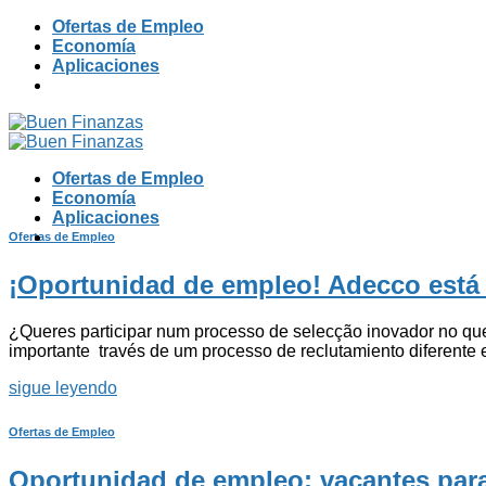
Skip
Ofertas de Empleo
to
Economía
content
Aplicaciones
Ofertas de Empleo
Economía
Aplicaciones
Ofertas de Empleo
¡Oportunidad de empleo! Adecco está
¿Queres participar num processo de selecção inovador no q
importante través de um processo de reclutamiento diferente
sigue leyendo
Ofertas de Empleo
Oportunidad de empleo: vacantes para