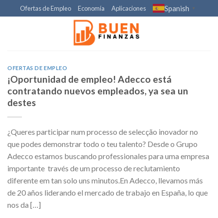
Skip
Spanish
Ofertas de Empleo
Economía
Aplicaciones
▼
to
content
OFERTAS DE EMPLEO
¡Oportunidad de empleo! Adecco está
contratando nuevos empleados, ya sea un
destes
¿Queres participar num processo de selecção inovador no
que podes demonstrar todo o teu talento? Desde o Grupo
Adecco estamos buscando professionales para uma empresa
importante través de um processo de reclutamiento
diferente em tan solo uns minutos.En Adecco, llevamos más
de 20 años liderando el mercado de trabajo en España, lo que
nos da […]