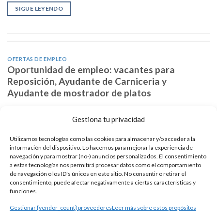
SIGUE LEYENDO
OFERTAS DE EMPLEO
Oportunidad de empleo: vacantes para
Reposición, Ayudante de Carniceria y
Ayudante de mostrador de platos
Gestiona tu privacidad
Alcampo está empleando trabajadores para su campaña de
verano. La cadena de supermercados e hipermercados quiere
Utilizamos tecnologías como las cookies para almacenar y/o acceder a la
robustecer su plantilla de cara a los meses de julio, agosto y
información del dispositivo. Lo hacemos para mejorar la experiencia de
navegación y para mostrar (no-) anuncios personalizados. El consentimiento
septiembre en diferentes áreas de actuación por todo el
a estas tecnologías nos permitirá procesar datos como el comportamiento
territorio español. ¿Estás buscando una vacante de trabajo?
de navegación o los ID's únicos en este sitio. No consentir o retirar el
Vea cómo solicitar la oportunidad de recepcionista que
consentimiento, puede afectar negativamente a ciertas características y
funciones.
ofrece Best […]
Gestionar {vendor_count} proveedores
Leer más sobre estos propósitos
SIGUE LEYENDO