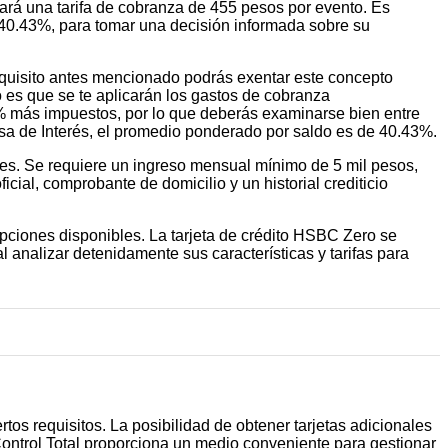
cará una tarifa de cobranza de 455 pesos por evento. Es
 40.43%, para tomar una decisión informada sobre su
requisito antes mencionado podrás exentar este concepto
o es que se te aplicarán los gastos de cobranza
% más impuestos, por lo que deberás examinarse bien entre
 Tasa de Interés, el promedio ponderado por saldo es de 40.43%.
eses. Se requiere un ingreso mensual mínimo de 5 mil pesos,
cial, comprobante de domicilio y un historial crediticio
opciones disponibles. La tarjeta de crédito HSBC Zero se
l analizar detenidamente sus características y tarifas para
tos requisitos. La posibilidad de obtener tarjetas adicionales
Control Total proporciona un medio conveniente para gestionar