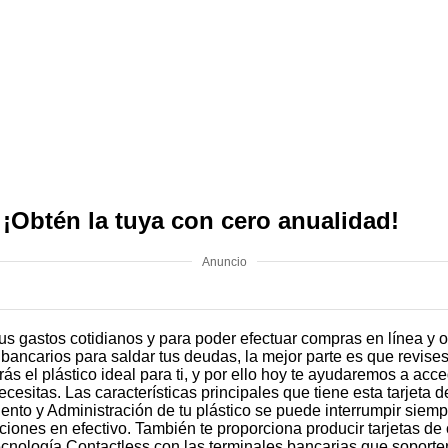
: ¡Obtén la tuya con cero anualidad!
Anuncio
 tus gastos cotidianos y para poder efectuar compras en línea y
 bancarios para saldar tus deudas, la mejor parte es que revis
ás el plástico ideal para ti, y por ello hoy te ayudaremos a acc
cesitas. Las características principales que tiene esta tarjeta d
iento y Administración de tu plástico se puede interrumpir si
iciones en efectivo. También te proporciona producir tarjetas d
tecnología Contactless con las terminales bancarias que soporte