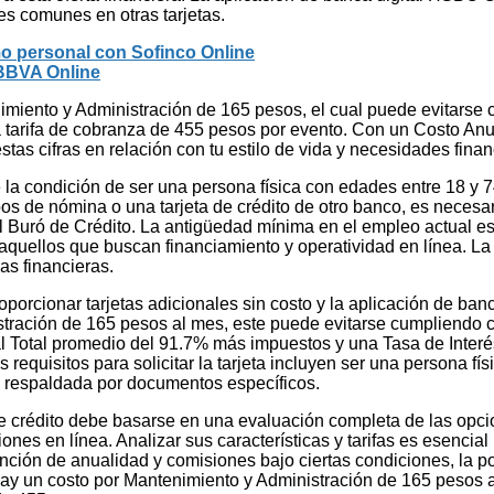
les comunes en otras tarjetas.
amo personal con Sofinco Online
o BBVA Online
miento y Administración de 165 pesos, el cual puede evitarse
 tarifa de cobranza de 455 pesos por evento. Con un Costo An
tas cifras en relación con tu estilo de vida y necesidades finan
lece la condición de ser una persona física con edades entre 18
 de nómina o una tarjeta de crédito de otro banco, es necesario
 el Buró de Crédito. La antigüedad mínima en el empleo actual es
uellos que buscan financiamiento y operatividad en línea. La re
as financieras.
porcionar tarjetas adicionales sin costo y la aplicación de ba
tración de 165 pesos al mes, este puede evitarse cumpliendo con
Total promedio del 91.7% más impuestos y una Tasa de Interés
Los requisitos para solicitar la tarjeta incluyen ser una persona 
a respaldada por documentos específicos.
a de crédito debe basarse en una evaluación completa de las op
ciones en línea. Analizar sus características y tarifas es esenc
ención de anualidad y comisiones bajo ciertas condiciones, la po
hay un costo por Mantenimiento y Administración de 165 pesos a