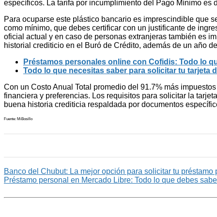
específicos. La tarifa por incumplimiento del Pago Mínimo es 
Para ocuparse este plástico bancario es imprescindible que 
como mínimo, que debes certificar con un justificante de ingre
oficial actual y en caso de personas extranjeras también es i
historial crediticio en el Buró de Crédito, además de un año d
Préstamos personales online con Cofidis: Todo lo qu
Todo lo que necesitas saber para solicitar tu tarjeta
Con un Costo Anual Total promedio del 91.7% más impuestos y 
financiera y preferencias. Los requisitos para solicitar la ta
buena historia crediticia respaldada por documentos específic
Fuente: MiBosillo
Banco del Chubut: La mejor opción para solicitar tu préstamo 
Préstamo personal en Mercado Libre: Todo lo que debes sabe