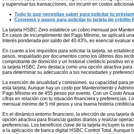
y supervisar tus transacciones, sin incurrir en costos adiciona
Todo lo que necesitas saber para solicitar tu prést
Consejos y pasos para solicitar tu tarjeta de crédit
La tarjeta HSBC Zero establece un cobro mensual por Manteni
En casos de incumplimiento del Pago Mínimo, se aplicará una
Interés ponderada por saldo del 40.43%, es esencial evaluar es
En cuanto a los requisitos para solicitar la tarjeta, se estab
pesos, respaldado por documentos como los últimos dos recibos
comprobante de domicilio y un historial crediticio positivo en
la tarjeta HSBC Zero destaca como una opción atractiva para aq
para determinar su adecuación a tus necesidades y preferenci
La exención de anualidad y comisiones, su capacidad para pro
esta tarjeta. Aunque hay un costo por Mantenimiento y Adminis
Pago Mínimo es de 455 pesos por evento. Con un Costo Anual 
cifras en relación con tu situación financiera y preferencias. 
mensual mínimo de 5 mil pesos y una buena historia creditici
En el dinámico entorno financiero, la elección de una tarjet
opción atractiva para financiar gastos diarios y realizar opera
preferencias. Los beneficios clave de la tarjeta incluyen la ex
a la aplicación de banca digital HSBC Control Total. Aunque 