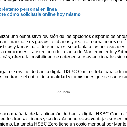
 préstamo personal en línea
bre cómo solicitarla online hoy mismo
ealizar una exhaustiva revisión de las opciones disponibles ant
an financiar sus gastos cotidianos y realizar operaciones en lí
rísticas y tarifas para determinar si se adapta a tus necesidades
s condiciones. La exención de la tarifa de Mantenimiento y Admi
más, ofrece la posibilidad de obtener tarjetas adicionales sin 
gar el servicio de banca digital HSBC Control Total para administr
es mediante el cobro de anualidad y comisiones que se suele sol
Anuncio
ne acompañada de la aplicación de banca digital HSBC Control Tot
obre tus transacciones y saldos. Aunque estas ventajas suelen i
iento. La tarjeta HSBC Zero tiene un costo mensual por Mante