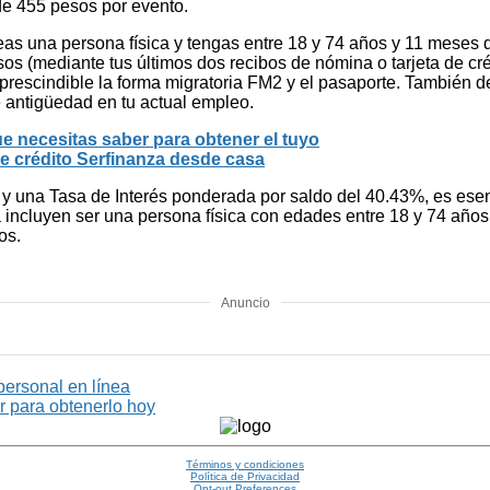
de 455 pesos por evento.
seas una persona física y tengas entre 18 y 74 años y 11 mese
sos (mediante tus últimos dos recibos de nómina o tarjeta de cré
mprescindible la forma migratoria FM2 y el pasaporte. También 
e antigüedad en tu actual empleo.
e necesitas saber para obtener el tuyo
 de crédito Serfinanza desde casa
una Tasa de Interés ponderada por saldo del 40.43%, es esencia
rjeta incluyen ser una persona física con edades entre 18 y 74 
os.
Anuncio
personal en línea
r para obtenerlo hoy
Términos y condiciones
Política de Privacidad
Opt-out Preferences