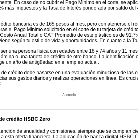
ente. En caso de no cubrir el Pago Mínimo en el corte, se apli
7% más impuestos y la Tasa de Interés ponderada por saldo del
crédito bancaria es de 165 pesos al mes, pero con atenerse el 
 el Pago Mínimo solicitado en el corte de tu tarjeta de crédit
 Costo Anual Total o CAT Promedio de este plástico es de 91.7
conviene según tu estilo de vida y oportunidades. En cuanto a la
ario ser una persona física con edades entre 18 y 74 años y 11 m
na o una tarjeta de crédito de otro banco. La identificación ofi
ige un año de antigüedad en el empleo actual.
ta de crédito debe basarse en una evaluación minuciosa de las 
r sus gastos diarios y realizar operaciones en línea. Es crucia
s.
Anuncio
a de crédito HSBC Zero
exención de anualidad y comisiones, siempre que se cumplan cier
 a esta oferta financiera. La aplicación de banca digital HSBC 