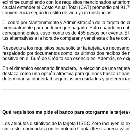
eximirse cumpliendo con los requisitos mencionados anteriorm
crucial entender el Costo Anual Total (CAT) promedio del 91.
conveniencia según tu estilo de vida y circunstancias.
El cobro por Mantenimiento y Administración de la tarjeta de 
mensualmente para no tener que pagarlo. Solo cuando no cubras
correspondientes, cuyo monto es de 455 pesos por evento. El
tus alternativas a la hora de comparar y ver si esta cifra te 
Respecto a los requisitos para solicitar la tarjeta, es neces
respaldado por documentos como los últimos dos recibos de nómi
positivo en el Buró de Crédito son esenciales. Además, se ex
En el dinámico escenario financiero, la elección de una tarje
destaca como una opción atractiva para quienes buscan financia
determinar su idoneidad según tus necesidades y preferencia
Qué requisitos me pide el banco para otorgarme la tarjet
Los atributos distintivos de la tarjeta HSBC Zero incluyen la 
sin costo, equipadas con tecnología Contactless, agrega valor