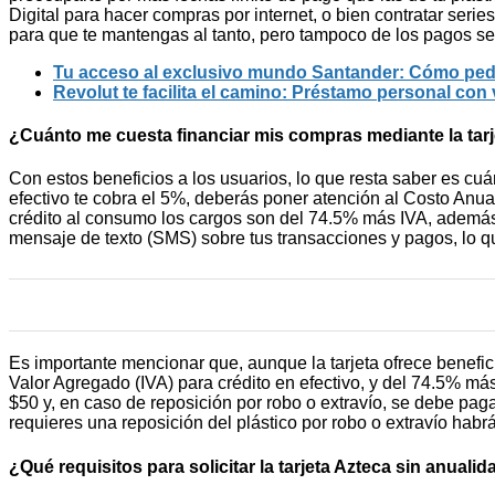
Digital para hacer compras por internet, o bien contratar seri
para que te mantengas al tanto, pero tampoco de los pagos se
Tu acceso al exclusivo mundo Santander: Cómo pedir 
Revolut te facilita el camino: Préstamo personal con 
¿Cuánto me cuesta financiar mis compras mediante la tarj
Con estos beneficios a los usuarios, lo que resta saber es cu
efectivo te cobra el 5%, deberás poner atención al Costo Anu
crédito al consumo los cargos son del 74.5% más IVA, además de
mensaje de texto (SMS) sobre tus transacciones y pagos, lo qu
Es importante mencionar que, aunque la tarjeta ofrece benefic
Valor Agregado (IVA) para crédito en efectivo, y del 74.5% má
$50 y, en caso de reposición por robo o extravío, se debe paga
requieres una reposición del plástico por robo o extravío hab
¿Qué requisitos para solicitar la tarjeta Azteca sin anualid