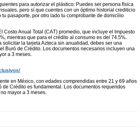
uientes para autorizar el plástico: Puedes ser persona física
uales, pero sí que cuentes con un óptimo historial crediticio
o tu pasaporte, por otro lado tu comprobante de domicilio
El Costo Anual Total (CAT) promedio, que incluye el Impuesto
.2%, mientras que para el crédito al consumo es del 74.5%.
 solicitar la tarjeta Azteca sin anualidad, debes ser una
en el Buró de Crédito. Los documentos necesarios incluyen una
ayor a 3 meses.
clusivos!
sidente en México, con edades comprendidas entre 21 y 69 años
uró de Crédito es fundamental. Los documentos requeridos
e, no mayor a 3 meses.