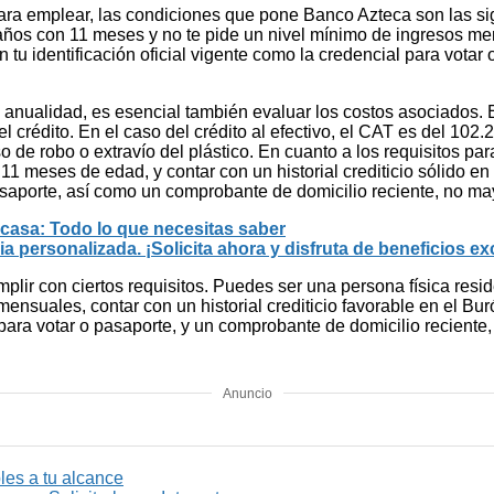
para emplear, las condiciones que pone Banco Azteca son las sig
 años con 11 meses y no te pide un nivel mínimo de ingresos mens
tu identificación oficial vigente como la credencial para votar 
 anualidad, es esencial también evaluar los costos asociados. 
l crédito. En el caso del crédito al efectivo, el CAT es del 102
de robo o extravío del plástico. En cuanto a los requisitos para
 11 meses de edad, y contar con un historial crediticio sólido 
 pasaporte, así como un comprobante de domicilio reciente, no m
e casa: Todo lo que necesitas saber
 personalizada. ¡Solicita ahora y disfruta de beneficios ex
mplir con ciertos requisitos. Puedes ser una persona física re
ensuales, contar con un historial crediticio favorable en el B
l para votar o pasaporte, y un comprobante de domicilio recient
Anuncio
les a tu alcance