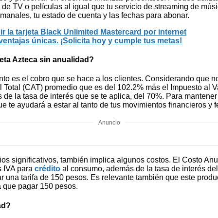
es de TV o películas al igual que tu servicio de streaming de mú
manales, tu estado de cuenta y las fechas para abonar.
la tarjeta Black Unlimited Mastercard por internet
ventajas únicas. ¡Solicita hoy y cumple tus metas!
eta Azteca sin anualidad?
ánto es el cobro que se hace a los clientes. Considerando que 
al Total (CAT) promedio que es del 102.2% más el Impuesto al V
 la tasa de interés que se te aplica, del 70%. Para mantener un
e te ayudará a estar al tanto de tus movimientos financieros y 
Anuncio
ios significativos, también implica algunos costos. El Costo A
s IVA para
crédito
al consumo, además de la tasa de interés del
r una tarifa de 150 pesos. Es relevante también que este produc
rá que pagar 150 pesos.
ad?