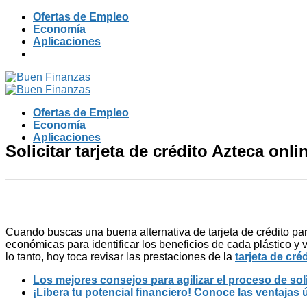
Skip
Ofertas de Empleo
to
Economía
content
Aplicaciones
Ofertas de Empleo
Economía
Aplicaciones
Solicitar tarjeta de crédito Azteca onl
Cuando buscas una buena alternativa de tarjeta de crédito par
económicas para identificar los beneficios de cada plástico y v
lo tanto, hoy toca revisar las prestaciones de la
tarjeta de cré
Los mejores consejos para agilizar el proceso de soli
¡Libera tu potencial financiero! Conoce las ventajas 