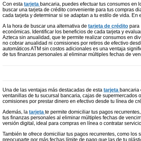
Con esta
tarjeta
bancaria, puedes efectuar tus consumos en l
buscar una tarjeta de crédito conveniente para tus compras d
cada tarjeta y determinar si se adaptan a tu estilo de vida. En 
A la hora de buscar una alternativa de
tarjeta de crédito
para 
económicas. Identificar los beneficios de cada tarjeta y evaluar
Azteca sin anualidad, que te permite realizar consumos en div
no cobrar anualidad ni comisiones por retiros de efectivo desd
automáticos ATM sin costos adicionales es una ventaja significa
de tus finanzas personales al eliminar múltiples fechas de ven
Una de las ventajas más destacadas de esta
tarjeta
bancaria 
ventanillas de tu sucursal bancaria, cajas de supermercados 
comisiones por prestar dinero en efectivo desde tu línea de c
Además, la
tarjeta
te permite domiciliar tus pagos recurrentes,
tus finanzas personales al eliminar múltiples fechas de vencimi
versión digital, ideal para compras en línea o contratar servi
También te ofrece domiciliar tus pagos recurrentes, como los s
preocuparte por más fechas límite de pago que las de tu plásti