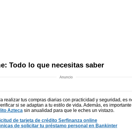
ine: Todo lo que necesitas saber
Anuncio
a realizar tus compras diarias con practicidad y seguridad, es 
erificar si se adaptan a tu estilo de vida. Además, es important
dito Azteca
sin anualidad para que le eches un vistazo.
citud de tarjeta de crédito Serfinanza online
únicas de solicitar tu préstamo personal en Bankinter