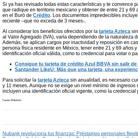
Si ya has revisado todas estas características y te convence 
que radique en territorio mexicano y obtener de entre 21 y 69
en el Buró de
Crédito
. Los documentos impredecibles incluyen 
reciente –que no exceda de 3 meses-.
Al considerar los beneficios ofrecidos por la
tarjeta Azteca
sin
al Valor Agregado (IVA), varía dependiendo de la naturaleza de
Además, se aplican cargos por inactividad y reposición en caso 
persona física residente en México, tener entre 21 y 69 años y
identificación oficial válida, como tu credencial para votar o
Consigue tu tarjeta de crédito Azul BBVA sin salir d
Santander LikeU: Más que una tarjeta, una experiencia
Para solicitar la
tarjeta Azteca
sin anualidad, es necesario cu
y 11 meses. Aunque no se exige un nivel mínimo de ingresos m
incluyen una identificación oficial vigente, como la credencia
Fuente: MiBolsillo
Nubank revoluciona tus finanzas: Préstamos personales flexib