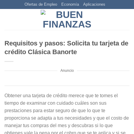
Skip
Ofertas de Empleo
Economía
Aplicaciones
to
content
Requisitos y pasos: Solicita tu tarjeta de
crédito Clásica Banorte
Anuncio
Obtener una tarjeta de crédito merece que te tomes el
tiempo de examinar con cuidado cuáles son sus
prestaciones para estar seguro de que lo que te
proporciona se adapta a tus necesidades y que el costo de
manejar tus compras del mes y descubras si lo que
obtienes vale la pena por el cobro que se te aplica y si se