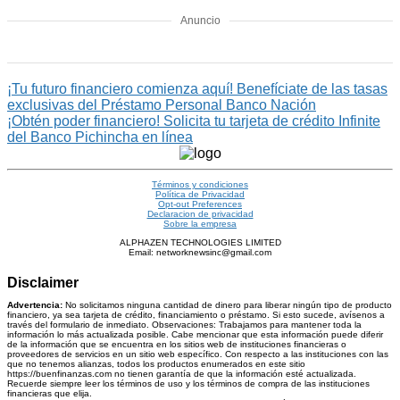
Anuncio
¡Tu futuro financiero comienza aquí! Benefíciate de las tasas
exclusivas del Préstamo Personal Banco Nación
¡Obtén poder financiero! Solicita tu tarjeta de crédito Infinite
del Banco Pichincha en línea
Términos y condiciones
Política de Privacidad
Opt-out Preferences
Declaracion de privacidad
Sobre la empresa
ALPHAZEN TECHNOLOGIES LIMITED
Email: networknewsinc@gmail.com
Disclaimer
Advertencia:
No solicitamos ninguna cantidad de dinero para liberar ningún tipo de producto
financiero, ya sea tarjeta de crédito, financiamiento o préstamo. Si esto sucede, avísenos a
través del formulario de inmediato. Observaciones: Trabajamos para mantener toda la
información lo más actualizada posible. Cabe mencionar que esta información puede diferir
de la información que se encuentra en los sitios web de instituciones financieras o
proveedores de servicios en un sitio web específico. Con respecto a las instituciones con las
que no tenemos alianzas, todos los productos enumerados en este sitio
https://buenfinanzas.com no tienen garantía de que la información esté actualizada.
Recuerde siempre leer los términos de uso y los términos de compra de las instituciones
financieras que elija.