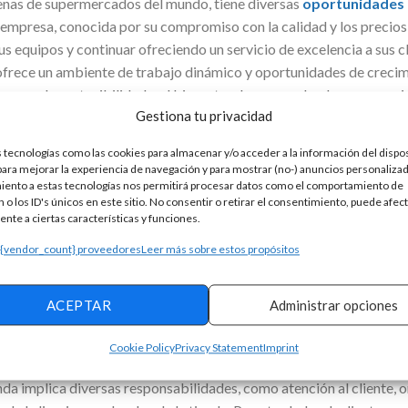
adenas de supermercados del mundo, tiene diversas
oportunidades 
empresa, conocida por su compromiso con la calidad y los precios 
us equipos y continuar ofreciendo un servicio de excelencia a sus c
i ofrece un ambiente de trabajo dinámico y oportunidades de crecim
que en la sostenibilidad y el bienestar de sus empleados, proporc
Gestiona tu privacidad
 tecnologías como las cookies para almacenar y/o acceder a la información del dispos
nibles en varias localidades, incluyendo Sevilla, Pinto, Ávila, Pla
ra mejorar la experiencia de navegación y para mostrar (no-) anuncios personalizad
as regiones están recibiendo nuevos colaboradores para diversas 
iento a estas tecnologías nos permitirá procesar datos como el comportamiento de
 o los ID's únicos en este sitio. No consentir o retirar el consentimiento, puede afec
de tienda, cajero y reponedor. Cada una de estas posiciones desem
nte a ciertas características y funciones.
las tiendas Aldi
, contribuyendo a la satisfacción del cliente y al 
boral, sino también la oportunidad de formar parte de una compañí
 {vendor_count} proveedores
Leer más sobre estos propósitos
ACEPTAR
Administrar opciones
Anuncio
Cookie Policy
Privacy Statement
Imprint
nda implica diversas responsabilidades, como atención al cliente, 