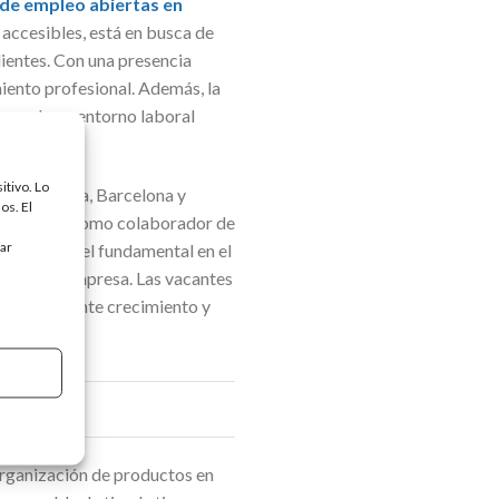
de empleo abiertas en
accesibles, está en busca de
lientes. Con una presencia
iento profesional. Además, la
ionando un entorno laboral
itivo. Lo
sencia, Ronda, Barcelona y
os. El
funciones, como colaborador de
tar
peña un papel fundamental en el
éxito de la empresa. Las vacantes
a en constante crecimiento y
organización de productos en