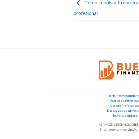
Cómo impulsar tu carrera:
profesional
Términos y condicion
Política de Privacida
Opt-out Preference
Declaracion de privaci
Sobre la empresa
ALPHAZEN TECHNOLOGIES 
Email: networknewsinc@gm