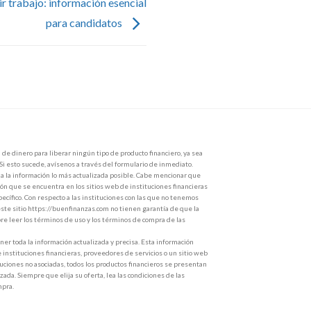
r trabajo: información esencial
para candidatos
de dinero para liberar ningún tipo de producto financiero, ya sea
 Si esto sucede, avísenos a través del formulario de inmediato.
 la información lo más actualizada posible. Cabe mencionar que
ón que se encuentra en los sitios web de instituciones financieras
ecífico. Con respecto a las instituciones con las que no tenemos
ste sitio https://buenfinanzas.com no tienen garantía de que la
e leer los términos de uso y los términos de compra de las
r toda la información actualizada y precisa. Esta información
e instituciones financieras, proveedores de servicios o un sitio web
ituciones no asociadas, todos los productos financieros se presentan
zada. Siempre que elija su oferta, lea las condiciones de las
mpra.