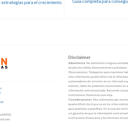
Guía completa para consegui
 estrategias para el crecimiento
Disclaimer
Advertencia:
No solicitamos ninguna cantidad 
tarjeta de crédito, financiamiento o préstamo.
Observaciones: Trabajamos para mantener toda
esta información puede diferir de la informaci
o proveedores de servicios en un sitio web esp
alianzas, todos los productos enumerados en e
es
información esté actualizada. Recuerde siempr
d
instituciones financieras que elija.
s
Consideraciones:
Nos esforzamos por mantene
dad
puede diferir de lo que ve en los sitios web d
para productos específicos. En el caso de inst
sin garantía de que la información esté actuali
LIMITED
instituciones financieras y los términos de co
ail.com