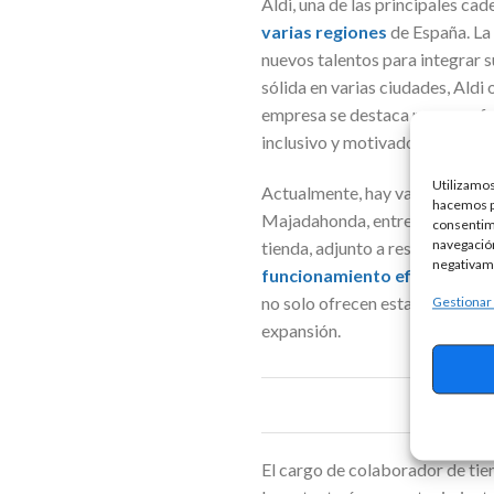
Aldi, una de las principales c
varias regiones
de España. La 
nuevos talentos para integrar s
sólida en varias ciudades, Ald
empresa se destaca por su enfo
inclusivo y motivador.
Utilizamos
Actualmente, hay vacantes dispo
hacemos pa
Majadahonda, entre otras. Est
consentim
navegación
tienda, adjunto a responsable 
negativame
funcionamiento eficiente de 
no solo ofrecen estabilidad la
Gestionar
expansión.
El cargo de colaborador de tie