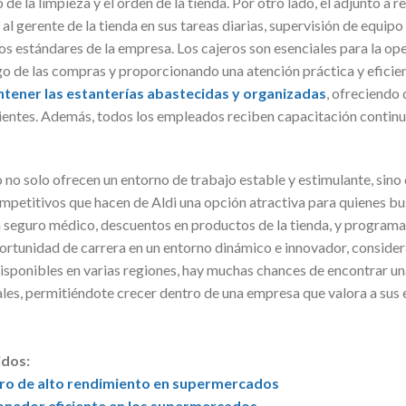
de la limpieza y el orden de la tienda. Por otro lado, el adjunto a 
 al gerente de la tienda en sus tareas diarias, supervisión de equip
os estándares de la empresa. Los cajeros son esenciales para la ope
 de las compras y proporcionando una atención práctica y eficien
tener las estanterías abastecidas y organizadas
, ofreciendo
lientes. Además, todos los empleados reciben capacitación continu
no solo ofrecen un entorno de trabajo estable y estimulante, sino
etitivos que hacen de Aldi una opción atractiva para quienes bu
n seguro médico, descuentos en productos de la tienda, y programas
ortunidad de carrera en un entorno dinámico e innovador, consider
disponibles en varias regiones, hay muchas chances de encontrar un
nales, permitiéndote crecer dentro de una empresa que valora a su
idos:
ero de alto rendimiento en supermercados
onedor eficiente en los supermercados