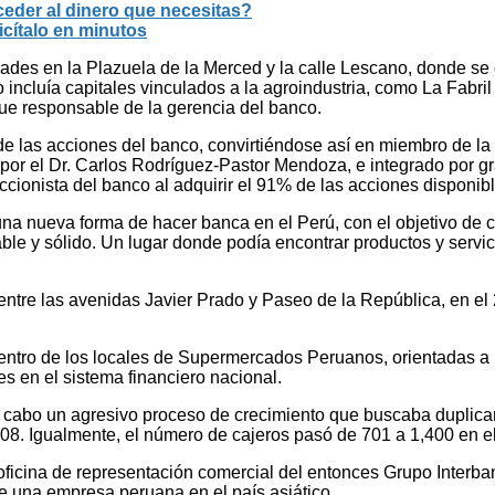
der al dinero que necesitas?
cítalo en minutos
ades en la Plazuela de la Merced y la calle Lescano, donde se
incluía capitales vinculados a la agroindustria, como La Fabril
fue responsable de la gerencia del banco.
de las acciones del banco, convirtiéndose así en miembro de l
do por el Dr. Carlos Rodríguez-Pastor Mendoza, e integrado por 
accionista del banco al adquirir el 91% de las acciones disponib
na nueva forma de hacer banca en el Perú, con el objetivo de co
iable y sólido. Un lugar donde podía encontrar productos y servi
 entre las avenidas Javier Prado y Paseo de la República, en el
ntro de los locales de Supermercados Peruanos, orientadas a b
es en el sistema financiero nacional.
a cabo un agresivo proceso de crecimiento que buscaba duplicar
2008. Igualmente, el número de cajeros pasó de 701 a 1,400 en e
oficina de representación comercial del entonces Grupo Interban
de una empresa peruana en el país asiático.