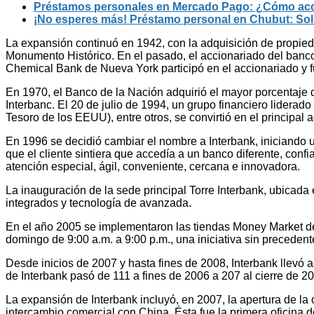
Préstamos personales en Mercado Pago: ¿Cómo acce
¡No esperes más! Préstamo personal en Chubut: Soli
La expansión continuó en 1942, con la adquisición de propied
Monumento Histórico. En el pasado, el accionariado del banco 
Chemical Bank de Nueva York participó en el accionariado y 
En 1970, el Banco de la Nación adquirió el mayor porcentaje 
Interbanc. El 20 de julio de 1994, un grupo financiero lidera
Tesoro de los EEUU), entre otros, se convirtió en el principal 
En 1996 se decidió cambiar el nombre a Interbank, iniciando u
que el cliente sintiera que accedía a un banco diferente, conf
atención especial, ágil, conveniente, cercana e innovadora.
La inauguración de la sede principal Torre Interbank, ubicada
integrados y tecnología de avanzada.
En el año 2005 se implementaron las tiendas Money Market de
domingo de 9:00 a.m. a 9:00 p.m., una iniciativa sin precedent
Desde inicios de 2007 y hasta fines de 2008, Interbank llevó 
de Interbank pasó de 111 a fines de 2006 a 207 al cierre de 
La expansión de Interbank incluyó, en 2007, la apertura de la 
intercambio comercial con China. Ésta fue la primera oficina 