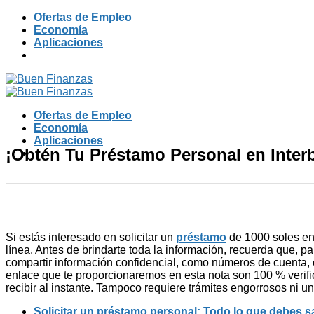
Skip
Ofertas de Empleo
to
Economía
content
Aplicaciones
Ofertas de Empleo
Economía
Aplicaciones
¡Obtén Tu Préstamo Personal en Inter
Si estás interesado en solicitar un
préstamo
de 1000 soles en 
línea. Antes de brindarte toda la información, recuerda que, p
compartir información confidencial, como números de cuenta, 
enlace que te proporcionaremos en esta nota son 100 % verifica
recibir al instante. Tampoco requiere trámites engorrosos ni u
Solicitar un préstamo personal: Todo lo que debes s