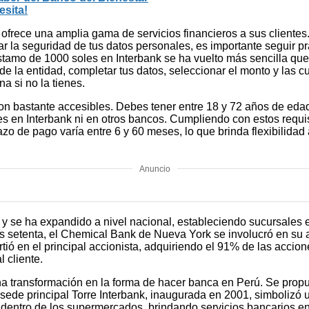
sita!
ofrece una amplia gama de servicios financieros a sus clientes.
 la seguridad de tus datos personales, es importante seguir prá
éstamo de 1000 soles en Interbank se ha vuelto más sencilla que 
de la entidad, completar tus datos, seleccionar el monto y las c
a si no la tienes.
son bastante accesibles. Debes tener entre 18 y 72 años de eda
tes en Interbank ni en otros bancos. Cumpliendo con estos requis
zo de pago varía entre 6 y 60 meses, lo que brinda flexibilidad 
Anuncio
 y se ha expandido a nivel nacional, estableciendo sucursales 
los setenta, el Chemical Bank de Nueva York se involucró en su
tió en el principal accionista, adquiriendo el 91% de las accio
 cliente.
a transformación en la forma de hacer banca en Perú. Se propu
 sede principal Torre Interbank, inaugurada en 2001, simbolizó
entro de los supermercados, brindando servicios bancarios en h