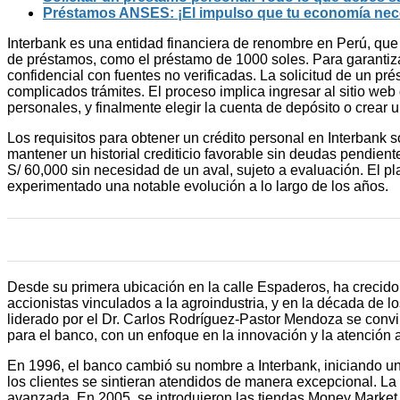
Préstamos ANSES: ¡El impulso que tu economía nece
Interbank es una entidad financiera de renombre en Perú, que 
de préstamos, como el préstamo de 1000 soles. Para garantizar
confidencial con fuentes no verificadas. La solicitud de un pr
complicados trámites. El proceso implica ingresar al sitio web 
personales, y finalmente elegir la cuenta de depósito o crear un
Los requisitos para obtener un crédito personal en Interbank 
mantener un historial crediticio favorable sin deudas pendien
S/ 60,000 sin necesidad de un aval, sujeto a evaluación. El pla
experimentado una notable evolución a lo largo de los años.
Desde su primera ubicación en la calle Espaderos, ha crecido
accionistas vinculados a la agroindustria, y en la década de 
liderado por el Dr. Carlos Rodríguez-Pastor Mendoza se convir
para el banco, con un enfoque en la innovación y la atención al
En 1996, el banco cambió su nombre a Interbank, iniciando un
los clientes se sintieran atendidos de manera excepcional. La
avanzada. En 2005, se introdujeron las tiendas Money Market d