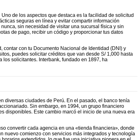
 Uno de los aspectos que destaca es la facilidad de solicitud
cticas seguras en línea y evitar compartir información
nunca, sin necesidad de visitar una sucursal física y sin
uotas de pago, recibir un código y proporcionar tus datos
d, contar con tu Documento Nacional de Identidad (DNI) y
itos, puedes solicitar créditos que van desde S/ 1,000 hasta
a los solicitantes. Interbank, fundado en 1897, ha
en diversas ciudades de Perú. En el pasado, el banco tenía
 accionariado. Sin embargo, en 1994, un grupo financiero
nes disponibles. Este cambio marcó el inicio de una nueva era
so convertir cada agencia en una «tienda financiera», donde
 un nuevo comienzo con servicios más integrados y tecnología
orarios extendidos, lo que fue una iniciativa pionera en el