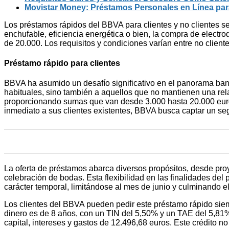
Movistar Money: Préstamos Personales en Línea pa
Los préstamos rápidos del BBVA para clientes y no clientes se
enchufable, eficiencia energética o bien, la compra de electr
de 20.000. Los requisitos y condiciones varían entre no client
Préstamo rápido para clientes
BBVA ha asumido un desafío significativo en el panorama bancar
habituales, sino también a aquellos que no mantienen una rela
proporcionando sumas que van desde 3.000 hasta 20.000 euros,
inmediato a sus clientes existentes, BBVA busca captar un s
La oferta de préstamos abarca diversos propósitos, desde proy
celebración de bodas. Esta flexibilidad en las finalidades de
carácter temporal, limitándose al mes de junio y culminando e
Los clientes del BBVA pueden pedir este préstamo rápido sie
dinero es de 8 años, con un TIN del 5,50% y un TAE del 5,81%. 
capital, intereses y gastos de 12.496,68 euros. Este crédito n