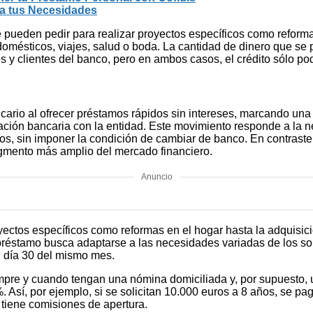
ra tus Necesidades
 pueden pedir para realizar proyectos específicos como reformas
odomésticos, viajes, salud o boda. La cantidad de dinero que se
es y clientes del banco, pero en ambos casos, el crédito sólo po
io al ofrecer préstamos rápidos sin intereses, marcando una dif
ción bancaria con la entidad. Este movimiento responde a la ne
 sin imponer la condición de cambiar de banco. En contraste c
egmento más amplio del mercado financiero.
Anuncio
ectos específicos como reformas en el hogar hasta la adquisició
l préstamo busca adaptarse a las necesidades variadas de los so
l día 30 del mismo mes.
mpre y cuando tengan una nómina domiciliada y, por supuesto, 
Así, por ejemplo, si se solicitan 10.000 euros a 8 años, se pag
o tiene comisiones de apertura.