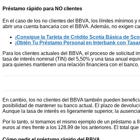
Préstamo rápido para NO clientes
En el caso de los no clientes del BBVA, los límites mínimos y
abrir una cuenta bancaria con el BBVA. Además, no exigen ca
¡Consigue la Tarjeta de Crédito Scotia Básica de Sc
¡Obtén Tu Préstamo Personal en Interbank con Tasas
Para los clientes actuales del BBVA, el proceso de solicitud
tasa de interés nominal (TIN) del 5,50% y una tasa anual equ
para quienes mantienen una relación financiera con el banco.
En cambio, los no clientes del BBVA también pueden beneficiarse
posibilidad de mantener su banco actual. El plazo de devoluc
Aunque la tasa de interés es ligeramente superior, la ausenci
Por lo tanto, si tomamos el mismo ejemplo de un préstamo a 
euros al mes frente a los 128,99 de los anteriores. El total q
Cómo pedir el préstamo rápido del BBVA