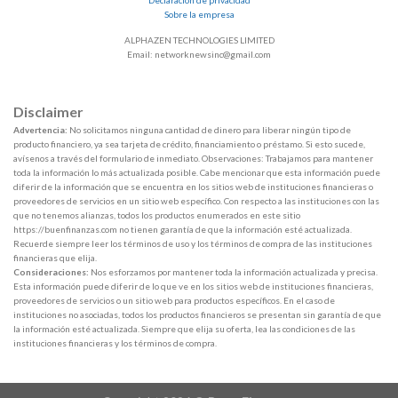
Sobre la empresa
ALPHAZEN TECHNOLOGIES LIMITED
Email: networknewsinc@gmail.com
Disclaimer
Advertencia:
No solicitamos ninguna cantidad de dinero para liberar ningún tipo de
producto financiero, ya sea tarjeta de crédito, financiamiento o préstamo. Si esto sucede,
avísenos a través del formulario de inmediato. Observaciones: Trabajamos para mantener
toda la información lo más actualizada posible. Cabe mencionar que esta información puede
diferir de la información que se encuentra en los sitios web de instituciones financieras o
proveedores de servicios en un sitio web específico. Con respecto a las instituciones con las
que no tenemos alianzas, todos los productos enumerados en este sitio
https://buenfinanzas.com no tienen garantía de que la información esté actualizada.
Recuerde siempre leer los términos de uso y los términos de compra de las instituciones
financieras que elija.
Consideraciones:
Nos esforzamos por mantener toda la información actualizada y precisa.
Esta información puede diferir de lo que ve en los sitios web de instituciones financieras,
proveedores de servicios o un sitio web para productos específicos. En el caso de
instituciones no asociadas, todos los productos financieros se presentan sin garantía de que
la información esté actualizada. Siempre que elija su oferta, lea las condiciones de las
instituciones financieras y los términos de compra.