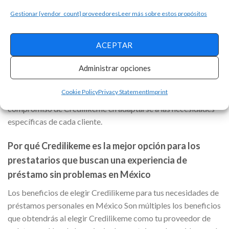
personal Movistar Money de forma sencilla
Gestionar {vendor_count} proveedores
Leer más sobre estos propósitos
Solicita ahora: La tarjeta de crédito Scotiabank Visa
Oro y sus increíbles beneficios
ACEPTAR
La versatilidad de los préstamos de Credilikeme es evidente
Administrar opciones
en su enfoque personalizado. Los clientes pueden solicitar la
cantidad exacta que necesitan y elegir un plazo de pago que
Cookie Policy
Privacy Statement
Imprint
se ajuste a su presupuesto. Esta flexibilidad demuestra el
compromiso de Credilikeme en adaptarse a las necesidades
específicas de cada cliente.
Por qué Credilikeme es la mejor opción para los
prestatarios que buscan una experiencia de
préstamo sin problemas en México
Los beneficios de elegir Credilikeme para tus necesidades de
préstamos personales en México Son múltiples los beneficios
que obtendrás al elegir Credilikeme como tu proveedor de