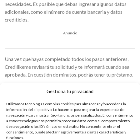
necesidades. Es posible que debas ingresar algunos datos
adicionales, como el número de cuenta bancaria y datos
crediticios.
Anuncio
Una vez que hayas completado todos los pasos anteriores,
Credilikeme revisará tu solicitud y te informará cuando sea
aprobada. En cuestión de minutos, podrás tener tu préstamo.
Credilikeme destaca por la rapidez en el procesamiento de
Gestiona tu privacidad
las solicitudes. En la mayoría de los casos, las aprobaciones se
Utilizamos tecnologías como las cookies para almacenar y/o acceder a la
realizan en minutos, permitiendo a los solicitantes obtener los
información del dispositivo. Lo hacemos para mejorar la experiencia de
fondos necesarios de manera rápida. Este aspecto es crucial
navegación y para mostrar (no-) anuncios personalizados. El consentimiento
para aquellos que enfrentan situaciones financieras urgentes.
a estas tecnologías nos permitirá procesar datos como el comportamiento
de navegación o los ID's únicos en este sitio. No consentir o retirar el
consentimiento, puede afectar negativamente a ciertas características y
¡Dinero en tus manos! Cómo obtener tu préstamo
funciones.