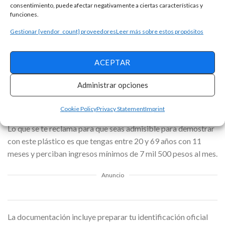
consentimiento, puede afectar negativamente a ciertas características y
crédito son convenientes para tu estilo de vida.a
funciones.
La tarjeta de crédito Santander Zero tiene grandes
Gestionar {vendor_count} proveedores
Leer más sobre estos propósitos
beneficios, échale un vistazo
Solicita una tarjeta de crédito Apple de forma rápida
ACEPTAR
y cómoda
Administrar opciones
REQUISITOS PARA PEDIR LA TARJETA DE
Cookie Policy
Privacy Statement
Imprint
CRÉDITO FIESTA REWARDS CLÁSICA
Lo que se te reclama para que seas admisible para demostrar
con este plástico es que tengas entre 20 y 69 años con 11
meses y perciban ingresos mínimos de 7 mil 500 pesos al mes.
Anuncio
La documentación incluye preparar tu identificación oficial