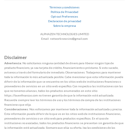
Términos y condiciones
Política de Privacidad
Opt-out Preferences
Declaracion de privacidad
Sobre la empresa
ALPHAZEN TECHNOLOGIES LIMITED
Email: networknewsinc@gmail.com
Disclaimer
Advertencia:
No solicitamos ninguna cantidad de dinero para liberar ningún tipo de
producto financiero, ya sea tarjeta de crédito, financiamiento o préstamo. Si esto sucede,
avísenos a través del formulario de inmediato. Observaciones: Trabajamos para mantener
toda la información lo más actualizada posible. Cabe mencionar que esta información puede
diferir de la información que se encuentra en los sitios web de instituciones financieras o
proveedores de servicios en un sitio web específico. Con respecto a las instituciones con las
que no tenemos alianzas, todos los productos enumerados en este sitio
https://buenfinanzas.com no tienen garantía de que la información esté actualizada.
Recuerde siempre leer los términos de uso y los términos de compra de las instituciones
financieras que elija.
Consideraciones:
Nos esforzamos por mantener toda la información actualizada y precisa.
Esta información puede diferir de lo que ve en los sitios web de instituciones financieras,
proveedores de servicios o un sitio web para productos específicos. En el caso de
instituciones no asociadas, todos los productos financieros se presentan sin garantía de que
la información esté actualizada. Siempre que elija su oferta, lea las condiciones de las