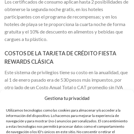
Los certificados de consumo aplican hasta 2 posibilidades de
obtenerse la segunda noche gratis, en los hoteles
participantes con el programa de recompensas; y en los
hoteles de playa se te proporciona la cuarta noche de forma
gratuita y el 10% de descuento en alimentos y bebidas que
cargues a tu plástico.
COSTOS DE LA TARJETA DE CRÉDITO FIESTA
REWARDS CLÁSICA
Este sistema de privilegios tiene su costo en la anualidad, que
al 1 de enero pasado era de 530 pesos más impuestos, por
otro lado de un Costo Anual Total o CAT promedio sin IVA
del 82.2% y tasas de interés término medio del 59.5%
Gestiona tu privacidad
ponderado por saldo.
Utilizamos tecnologías como las cookies para almacenar y/o acceder a la
Como se trata de un cobro significativo, existen otras
información del dispositivo. Lo hacemos para mejorar la experiencia de
navegación y para mostrar (no-) anuncios personalizados. El consentimiento
alternativas más baratas en el mercado, pero te tocará
a estas tecnologías nos permitirá procesar datos como el comportamiento
decidir si los beneficios de financiarse con esta tarjeta de
de navegación o los ID's únicos en este sitio. No consentir o retirar el