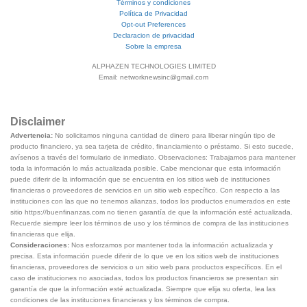
Términos y condiciones
Política de Privacidad
Opt-out Preferences
Declaracion de privacidad
Sobre la empresa
ALPHAZEN TECHNOLOGIES LIMITED
Email: networknewsinc@gmail.com
Disclaimer
Advertencia:
No solicitamos ninguna cantidad de dinero para liberar ningún tipo de
producto financiero, ya sea tarjeta de crédito, financiamiento o préstamo. Si esto sucede,
avísenos a través del formulario de inmediato. Observaciones: Trabajamos para mantener
toda la información lo más actualizada posible. Cabe mencionar que esta información
puede diferir de la información que se encuentra en los sitios web de instituciones
financieras o proveedores de servicios en un sitio web específico. Con respecto a las
instituciones con las que no tenemos alianzas, todos los productos enumerados en este
sitio https://buenfinanzas.com no tienen garantía de que la información esté actualizada.
Recuerde siempre leer los términos de uso y los términos de compra de las instituciones
financieras que elija.
Consideraciones:
Nos esforzamos por mantener toda la información actualizada y
precisa. Esta información puede diferir de lo que ve en los sitios web de instituciones
financieras, proveedores de servicios o un sitio web para productos específicos. En el
caso de instituciones no asociadas, todos los productos financieros se presentan sin
garantía de que la información esté actualizada. Siempre que elija su oferta, lea las
condiciones de las instituciones financieras y los términos de compra.