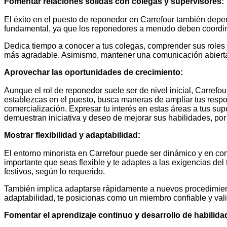
Fomentar relaciones sólidas con colegas y supervisores:
El éxito en el puesto de reponedor en Carrefour también depe
fundamental, ya que los reponedores a menudo deben coordina
Dedica tiempo a conocer a tus colegas, comprender sus roles y 
más agradable. Asimismo, mantener una comunicación abierta co
Aprovechar las oportunidades de crecimiento:
Aunque el rol de reponedor suele ser de nivel inicial, Carrefo
establezcas en el puesto, busca maneras de ampliar tus respon
comercialización. Expresar tu interés en estas áreas a tus su
demuestran iniciativa y deseo de mejorar sus habilidades, po
Mostrar flexibilidad y adaptabilidad:
El entorno minorista en Carrefour puede ser dinámico y en 
importante que seas flexible y te adaptes a las exigencias del
festivos, según lo requerido.
También implica adaptarse rápidamente a nuevos procedimiento
adaptabilidad, te posicionas como un miembro confiable y val
Fomentar el aprendizaje continuo y desarrollo de habilid