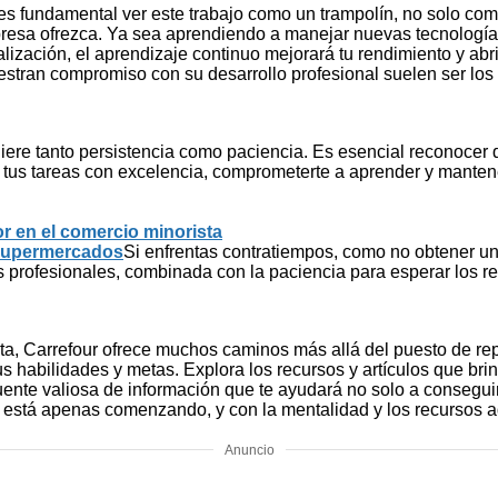
es fundamental ver este trabajo como un trampolín, no solo c
presa ofrezca. Ya sea aprendiendo a manejar nuevas tecnologías
lización, el aprendizaje continuo mejorará tu rendimiento y abr
tran compromiso con su desarrollo profesional suelen ser los 
iere tanto persistencia como paciencia. Es esencial reconocer q
tus tareas con excelencia, comprometerte a aprender y mantener
r en el comercio minorista
 supermercados
Si enfrentas contratiempos, como no obtener 
 profesionales, combinada con la paciencia para esperar los res
sta, Carrefour ofrece muchos caminos más allá del puesto de re
us habilidades y metas. Explora los recursos y artículos que b
 fuente valiosa de información que te ayudará no solo a consegu
ante está apenas comenzando, y con la mentalidad y los recurso
Anuncio