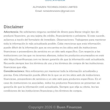
ALPHAZEN TECHNOLOGIES LIMITED
Email: networknewsinc@gmail.com
Disclaimer
Advertencia:
No solicitamos ninguna cantidad de dinero para liberar ningún tipo de
producto financiero, ya sea tarjeta de crédito, financiamiento o préstamo. Si esto sucede,
avísenos a través del formulario de inmediato. Observaciones: Trabajamos para mantener
toda la información lo más actualizada posible. Cabe mencionar que esta información
puede diferir de la información que se encuentra en los sitios web de instituciones
financieras o proveedores de servicios en un sitio web específico. Con respecto a las
instituciones con las que no tenemos alianzas, todos los productos enumerados en este
sitio https://buenfinanzas.com no tienen garantía de que la información esté actualizada.
Recuerde siempre leer los términos de uso y los términos de compra de las instituciones
financieras que elija.
Consideraciones:
Nos esforzamos por mantener toda la información actualizada y
precisa. Esta información puede diferir de lo que ve en los sitios web de instituciones
financieras, proveedores de servicios o un sitio web para productos específicos. En el
caso de instituciones no asociadas, todos los productos financieros se presentan sin
garantía de que la información esté actualizada. Siempre que elija su oferta, lea las
condiciones de las instituciones financieras y los términos de compra.
Copyright 2026 ©
Buen Finanzas