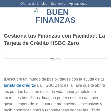
Skip
Ofertas de Empleo
Economía
Aplicaciones
to
content
Gestiona tus Finanzas con Facilidad: La
Tarjeta de Crédito HSBC Zero
Anuncio
¡Descubre un mundo de posibilidades con la ayuda de tu
tarjeta de crédito
! La HSBC Zero es la llave que te abrirá
las puertas hacia un estilo de vida mejor y repleto de
increíbles beneficios. Imagina poder costear cualquier
gasto inesperado, disfrutar de promociones exclusivas y
recibir bonificaciones y recompensas por ser leal. Todo