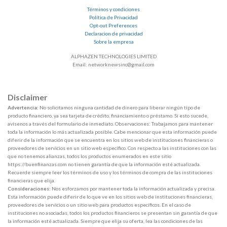
Términos y condiciones
Política de Privacidad
Opt-out Preferences
Declaracion de privacidad
Sobre la empresa
ALPHAZEN TECHNOLOGIES LIMITED
Email: networknewsinc@gmail.com
Disclaimer
Advertencia:
No solicitamos ninguna cantidad de dinero para liberar ningún tipo de
producto financiero, ya sea tarjeta de crédito, financiamiento o préstamo. Si esto sucede,
avísenos a través del formulario de inmediato. Observaciones: Trabajamos para mantener
toda la información lo más actualizada posible. Cabe mencionar que esta información puede
diferir de la información que se encuentra en los sitios web de instituciones financieras o
proveedores de servicios en un sitio web específico. Con respecto a las instituciones con las
que no tenemos alianzas, todos los productos enumerados en este sitio
https://buenfinanzas.com no tienen garantía de que la información esté actualizada.
Recuerde siempre leer los términos de uso y los términos de compra de las instituciones
financieras que elija.
Consideraciones:
Nos esforzamos por mantener toda la información actualizada y precisa.
Esta información puede diferir de lo que ve en los sitios web de instituciones financieras,
proveedores de servicios o un sitio web para productos específicos. En el caso de
instituciones no asociadas, todos los productos financieros se presentan sin garantía de que
la información esté actualizada. Siempre que elija su oferta, lea las condiciones de las