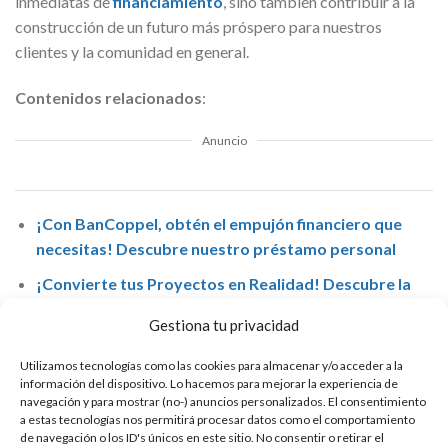
inmediatas de
financiamiento
, sino también contribuir a la
construcción de un futuro más próspero para nuestros
clientes y la comunidad en general.
Contenidos relacionados
:
Anuncio
¡Con BanCoppel, obtén el empujón financiero que
necesitas! Descubre nuestro préstamo personal
¡Convierte tus Proyectos en Realidad! Descubre la
Flexibilidad del Préstamo Personal en Banco
Gestiona tu privacidad
Provincia
Utilizamos tecnologías como las cookies para almacenar y/o acceder a la
Banco Finandina se destaca en el sector financiero por
información del dispositivo. Lo hacemos para mejorar la experiencia de
navegación y para mostrar (no-) anuncios personalizados. El consentimiento
ofrecer productos adaptados a las necesidades de sus
a estas tecnologías nos permitirá procesar datos como el comportamiento
clientes, y sus préstamos personales no son la excepción.
de navegación o los ID's únicos en este sitio. No consentir o retirar el