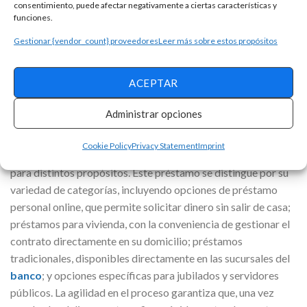
Estos préstamos están diseñados para proporcionar
consentimiento, puede afectar negativamente a ciertas características y
funciones.
soluciones financieras flexibles y accesibles a quienes buscan
financiar proyectos personales, realizar compras importantes
Gestionar {vendor_count} proveedores
Leer más sobre estos propósitos
o simplemente manejar mejor sus finanzas. A continuación,
detallamos las
ventajas
y beneficios de optar por un
ACEPTAR
préstamo personal con Banco Finandina:
Administrar opciones
El Préstamo Banco Finandina se presenta como una solución
financiera versátil ofrecida por Banco Finandina a sus
Cookie Policy
Privacy Statement
Imprint
clientes, buscando facilitar el acceso a fondos adicionales
para distintos propósitos. Este préstamo se distingue por su
variedad de categorías, incluyendo opciones de préstamo
personal online, que permite solicitar dinero sin salir de casa;
préstamos para vivienda, con la conveniencia de gestionar el
contrato directamente en su domicilio; préstamos
tradicionales, disponibles directamente en las sucursales del
banco
; y opciones específicas para jubilados y servidores
públicos. La agilidad en el proceso garantiza que, una vez