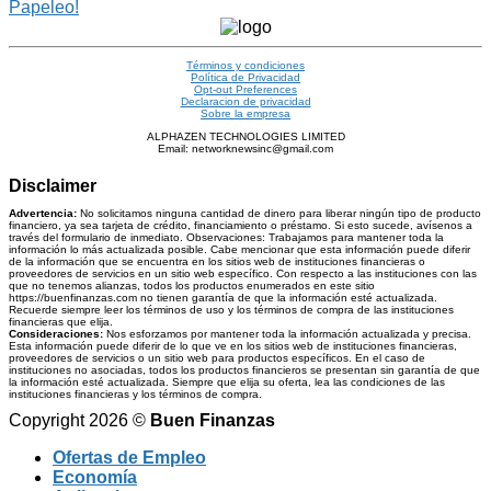
Papeleo!
Términos y condiciones
Política de Privacidad
Opt-out Preferences
Declaracion de privacidad
Sobre la empresa
ALPHAZEN TECHNOLOGIES LIMITED
Email: networknewsinc@gmail.com
Disclaimer
Advertencia:
No solicitamos ninguna cantidad de dinero para liberar ningún tipo de producto
financiero, ya sea tarjeta de crédito, financiamiento o préstamo. Si esto sucede, avísenos a
través del formulario de inmediato. Observaciones: Trabajamos para mantener toda la
información lo más actualizada posible. Cabe mencionar que esta información puede diferir
de la información que se encuentra en los sitios web de instituciones financieras o
proveedores de servicios en un sitio web específico. Con respecto a las instituciones con las
que no tenemos alianzas, todos los productos enumerados en este sitio
https://buenfinanzas.com no tienen garantía de que la información esté actualizada.
Recuerde siempre leer los términos de uso y los términos de compra de las instituciones
financieras que elija.
Consideraciones:
Nos esforzamos por mantener toda la información actualizada y precisa.
Esta información puede diferir de lo que ve en los sitios web de instituciones financieras,
proveedores de servicios o un sitio web para productos específicos. En el caso de
instituciones no asociadas, todos los productos financieros se presentan sin garantía de que
la información esté actualizada. Siempre que elija su oferta, lea las condiciones de las
instituciones financieras y los términos de compra.
Copyright 2026 ©
Buen Finanzas
Ofertas de Empleo
Economía