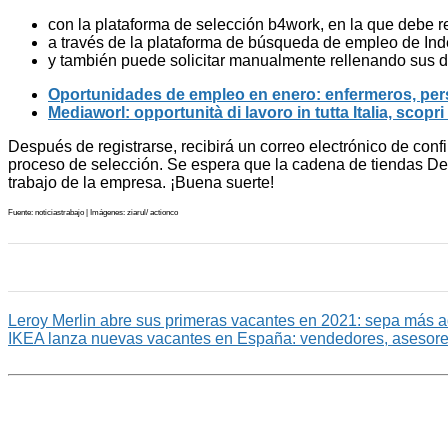
con la plataforma de selección b4work, en la que debe re
a través de la plataforma de búsqueda de empleo de Ind
y también puede solicitar manualmente rellenando sus 
Oportunidades de empleo en enero: enfermeros, per
Mediaworl: opportunità di lavoro in tutta Italia, scopri 
Después de registrarse, recibirá un correo electrónico de co
proceso de selección. Se espera que la cadena de tiendas De
trabajo de la empresa. ¡Buena suerte!
Fuente: noticiastrabajo | Imágenes: ziarul/ actionco
Leroy Merlin abre sus primeras vacantes en 2021: sepa más a
IKEA lanza nuevas vacantes en España: vendedores, asesore