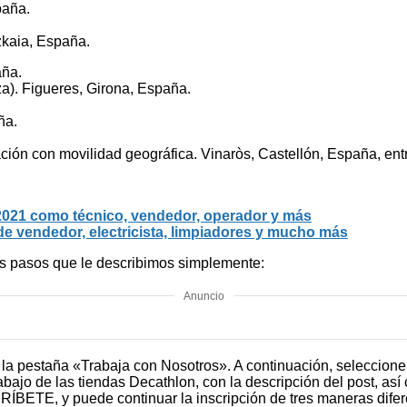
paña.
zkaia, España.
aña.
a). Figueres, Girona, España.
ña.
tación con movilidad geográfica. Vinaròs, Castellón, España, entr
2021 como técnico, vendedor, operador y más
 vendedor, electricista, limpiadores y mucho más
tos pasos que le describimos simplemente:
Anuncio
e la pestaña «Trabaja con Nosotros». A continuación, seleccio
abajo de las tiendas Decathlon, con la descripción del post, así 
CRÍBETE, y puede continuar la inscripción de tres maneras difer