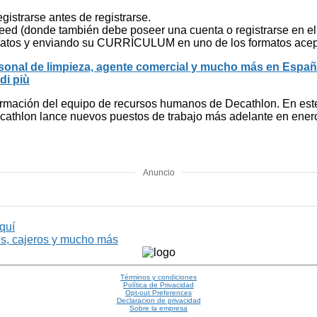
gistrarse antes de registrarse.
eed (donde también debe poseer una cuenta o registrarse en el 
datos y enviando su CURRÍCULUM en uno de los formatos acept
sonal de limpieza, agente comercial y mucho más en Espa
di più
nfirmación del equipo de recursos humanos de Decathlon. En este
cathlon lance nuevos puestos de trabajo más adelante en enero
Anuncio
quí
s, cajeros y mucho más
Términos y condiciones
Política de Privacidad
Opt-out Preferences
Declaracion de privacidad
Sobre la empresa