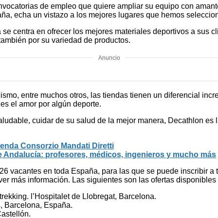
nvocatorias de empleo que quiere ampliar su equipo con amante
ña, echa un vistazo a los mejores lugares que hemos seleccion
 se centra en ofrecer los mejores materiales deportivos a sus c
 también por su variedad de productos.
Anuncio
smo, entre muchos otros, las tiendas tienen un diferencial inc
es el amor por algún deporte.
aludable, cuidar de su salud de la mejor manera, Decathlon es 
ienda Consorzio Mandati Diretti
e Andalucía: profesores, médicos, ingenieros y mucho más
6 vacantes en toda España, para las que se puede inscribir a tr
a ver más información. Las siguientes son las ofertas disponible
ekking. l’Hospitalet de Llobregat, Barcelona.
ès, Barcelona, España.
astellón.