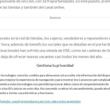
sponsable de sección, con 169 oportunidades. En este puesto, el e
e las tiendas y también del canal online.
Anuncio
orales en la red de tiendas, los cajeros, vendedores y reponedores
 hora, además de beneficios sociales que se detallan en el portal 
inacionales han sufrido una oleada de ERE, como las cadenas de t
 deja de ofrecer nuevas vacantes casi todos los meses del año.
Gestiona tu privacidad
campaña de verano, las 731 oportunidades laborales están repartid
 tecnologías como las cookies para almacenar y/o acceder a la información del dispos
ra mejorar la experiencia de navegación y para mostrar (no-) anuncios personalizad
iento a estas tecnologías nos permitirá procesar datos como el comportamiento de
 o los ID's únicos en este sitio. No consentir o retirar el consentimiento, puede afec
153 plazas
nte a ciertas características y funciones.
 {vendor_count} proveedores
Leer más sobre estos propósitos
s