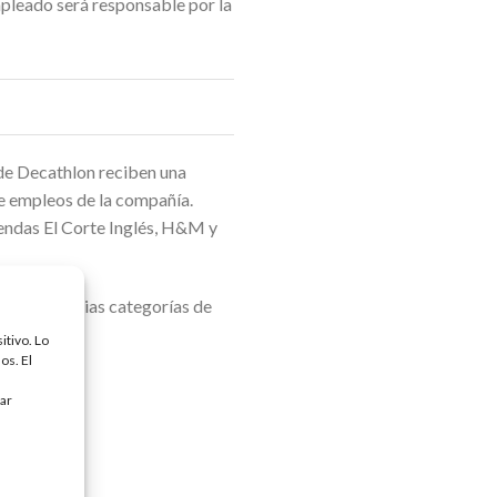
mpleado será responsable por la
 de Decathlon reciben una
de empleos de la compañía.
iendas El Corte Inglés, H&M y
os para varias categorías de
itivo. Lo
os. El
tar