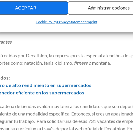
 ofertas
ACEPTAR
Administrar opciones
 vacantes
as
Cookie Policy
Privacy Statement
Imprint
a
cantes
frecidas por Decathlon, la empresa presta especial atención a los 
rtes como: natación, tenis, ciclismo,
fitness o
montaña.
idos:
ero de alto rendimiento en supermercados
onedor eficiente en los supermercados
 cadena de tiendas evalúa muy bien a los candidatos que son depor
ento de una modalidad específica. Entonces, si eres un apasionado 
egurar tu trabajo. Para solicitar una de esas 731 vacantes de emple
viar su currículum a través de portal web oficial de Decathlon. En 