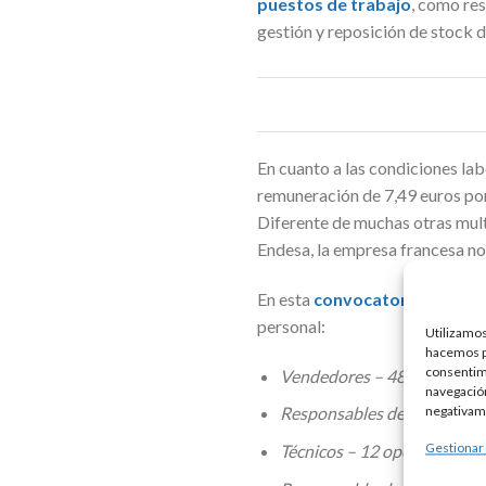
puestos de trabajo
, como re
gestión y reposición de stock d
En cuanto a las condiciones lab
remuneración de 7,49 euros por
Diferente de muchas otras mult
Endesa, la empresa francesa no
En esta
convocatoria
para la 
personal:
Utilizamos
hacemos pa
consentim
Vendedores – 481 vacantes
navegación
Responsables de sección – 
negativame
Gestionar
Técnicos – 12 oportunidade