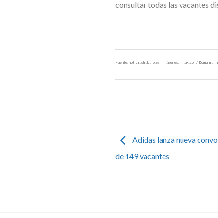
consultar todas las vacantes d
Fuente: noticiastrabajo.es | Imágenes: rli.uk.com/ Romania In
Adidas lanza nueva convoc
de 149 vacantes