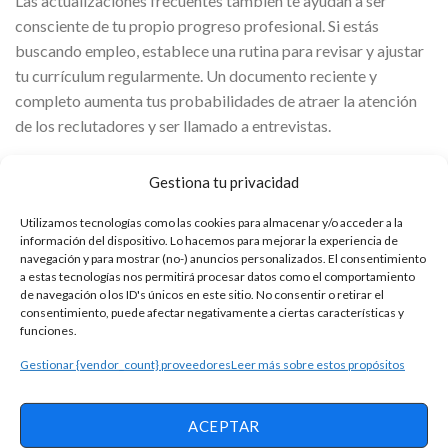
Las actualizaciones frecuentes también te ayudan a ser
consciente de tu propio progreso profesional. Si estás
buscando empleo, establece una rutina para revisar y ajustar
tu currículum regularmente. Un documento reciente y
completo aumenta tus probabilidades de atraer la atención
de los reclutadores y ser llamado a entrevistas.
Además de un buen currículum, es esencial prepararse
Gestiona tu privacidad
adecuadamente para la entrevista de trabajo. Investiga sobre
la empresa a la que deseas postularte, conoce sus valores,
Utilizamos tecnologías como las cookies para almacenar y/o acceder a la
información del dispositivo. Lo hacemos para mejorar la experiencia de
servicios y características. Practica respuestas a preguntas
navegación y para mostrar (no-) anuncios personalizados. El consentimiento
comunes como tus puntos fuertes, desafíos anteriores y
a estas tecnologías nos permitirá procesar datos como el comportamiento
de navegación o los ID's únicos en este sitio. No consentir o retirar el
motivos por los que deseas el puesto. Viste adecuadamente,
consentimiento, puede afectar negativamente a ciertas características y
con ropa limpia y discreta. Muestra educación, puntualidad y
funciones.
atención. Recuerda que la entrevista es la oportunidad de
Gestionar {vendor_count} proveedores
Leer más sobre estos propósitos
demostrar personalmente lo que el currículum indicó. Una
buena preparación refuerza la imagen de un candidato
comprometido, organizado y listo para asumir las
ACEPTAR
responsabilidades del cargo deseado.