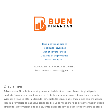
Términos y condiciones
Política de Privacidad
Opt-out Preferences
Declaracion de privacidad
Sobre la empresa
ALPHAZEN TECHNOLOGIES LIMITED
Email: networknewsinc@gmail.com
Disclaimer
Advertencia:
No solicitamos ninguna cantidad de dinero para liberar ningún tipo de
producto financiero, ya sea tarjeta de crédito, financiamiento o préstamo. Si esto sucede,
avísenos a través del formulario de inmediato. Observaciones: Trabajamos para mantener
toda la información lo más actualizada posible. Cabe mencionar que esta información puede
diferir de la información que se encuentra en los sitios web de instituciones financieras o