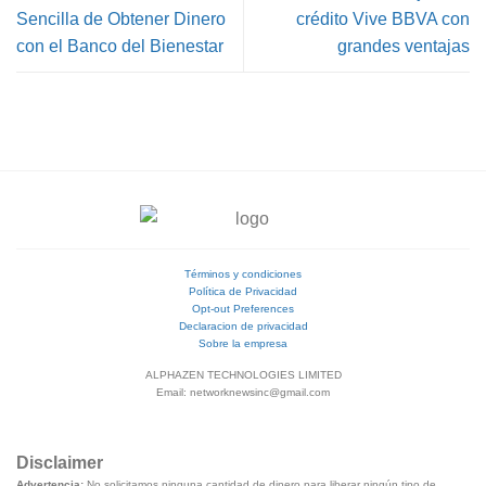
Sencilla de Obtener Dinero
crédito Vive BBVA con
con el Banco del Bienestar
grandes ventajas
Términos y condiciones
Política de Privacidad
Opt-out Preferences
Declaracion de privacidad
Sobre la empresa
ALPHAZEN TECHNOLOGIES LIMITED
Email: networknewsinc@gmail.com
Disclaimer
Advertencia:
No solicitamos ninguna cantidad de dinero para liberar ningún tipo de