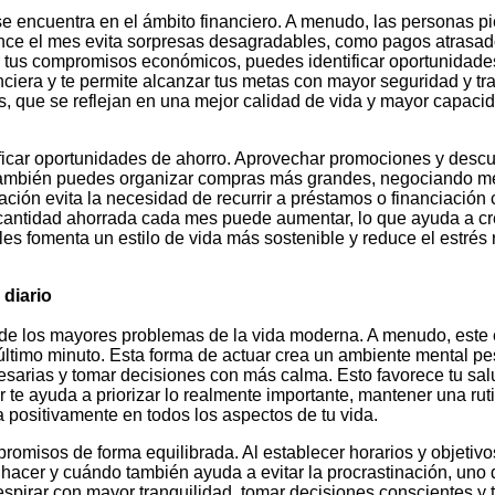
se encuentra en el ámbito financiero. A menudo, las personas pi
ence el mes evita sorpresas desagradables, como pagos atrasado
tus compromisos económicos, puedes identificar oportunidades p
anciera y te permite alcanzar tus metas con mayor seguridad y tra
, que se reflejan en una mejor calidad de vida y mayor capacida
tificar oportunidades de ahorro. Aprovechar promociones y desc
 También puedes organizar compras más grandes, negociando m
ción evita la necesidad de recurrir a préstamos o financiación 
 cantidad ahorrada cada mes puede aumentar, lo que ayuda a cr
es fomenta un estilo de vida más sostenible y reduce el estrés 
 diario
de los mayores problemas de la vida moderna. A menudo, este est
 último minuto. Esta forma de actuar crea un ambiente mental pe
esarias y tomar decisiones con más calma. Esto favorece tu salu
ar te ayuda a priorizar lo realmente importante, mantener una ru
 positivamente en todos los aspectos de tu vida.
mpromisos de forma equilibrada. Al establecer horarios y objetivo
hacer y cuándo también ayuda a evitar la procrastinación, uno 
respirar con mayor tranquilidad, tomar decisiones conscientes y 