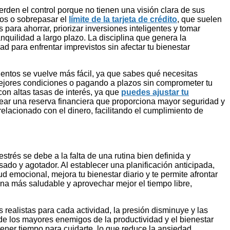
erden el control porque no tienen una visión clara de sus
s ​​o sobrepasar el
límite de la tarjeta de crédito
, que suelen
ara ahorrar, priorizar inversiones inteligentes y tomar
nquilidad a largo plazo. La disciplina que genera la
d para enfrentar imprevistos sin afectar tu bienestar
uentos se vuelve más fácil, ya que sabes qué necesitas
ejores condiciones o pagando a plazos sin comprometer tu
con altas tasas de interés, ya que
puedes ajustar tu
ear una reserva financiera que proporciona mayor seguridad y
relacionado con el dinero, facilitando el cumplimiento de
rés se debe a la falta de una rutina bien definida y
sado y agotador. Al establecer una planificación anticipada,
d emocional, mejora tu bienestar diario y te permite afrontar
tina más saludable y aprovechar mejor el tiempo libre,
s realistas para cada actividad, la presión disminuye y las
de los mayores enemigos de la productividad y el bienestar
tener tiempo para cuidarte, lo que reduce la ansiedad.