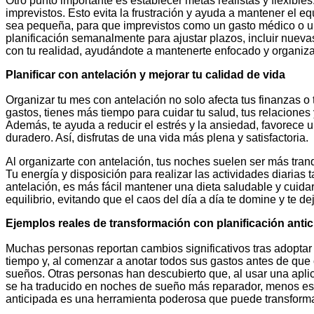
Otro punto importante es establecer metas realistas y flexibl
imprevistos. Esto evita la frustración y ayuda a mantener el 
sea pequeña, para que imprevistos como un gasto médico o un
planificación semanalmente para ajustar plazos, incluir nuevas
con tu realidad, ayudándote a mantenerte enfocado y organiz
Planificar con antelación y mejorar tu calidad de vida
Organizar tu mes con antelación no solo afecta tus finanzas o t
gastos, tienes más tiempo para cuidar tu salud, tus relaciones y
Además, te ayuda a reducir el estrés y la ansiedad, favorece u
duradero. Así, disfrutas de una vida más plena y satisfactoria.
Al organizarte con antelación, tus noches suelen ser más tran
Tu energía y disposición para realizar las actividades diaria
antelación, es más fácil mantener una dieta saludable y cuidar 
equilibrio, evitando que el caos del día a día te domine y te d
Ejemplos reales de transformación con planificación anti
Muchas personas reportan cambios significativos tras adoptar 
tiempo y, al comenzar a anotar todos sus gastos antes de que 
sueños. Otras personas han descubierto que, al usar una aplica
se ha traducido en noches de sueño más reparador, menos estr
anticipada es una herramienta poderosa que puede transformar 