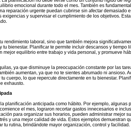
es. La planificación no debe verse como un conjunto rígido de r
equilibrio emocional durante todo el mes. También es fundament
a reparación urgente puedan cubrirse sin afectar demasiado el
 exigencias y supervisar el cumplimiento de los objetivos. Esta
ado.
u rendimiento laboral, sino que también mejora significativament
 tu bienestar. Planificar te permite incluir descansos y tiempo li
n mejor equilibrio entre trabajo y vida personal, y promueve há
quilas, ya que disminuye la preocupación constante por las tar
s también aumentan, ya que no te sientes abrumado ni ansioso. 
tu cuerpo, lo que repercute directamente en tu bienestar. Planifi
eje exhausto.
cipada
la planificación anticipada como hábito. Por ejemplo, algunas p
comience el mes, lograron recortar gastos innecesarios e inclu
ción para organizar sus horarios, pueden administrar mejor su t
és y una mejor calidad de vida. Estos ejemplos demuestran que
tu rutina, brindándote mayor organización, control y facilidad.