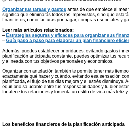
Organizar tus tareas y gastos
antes de que empiece el mes t
significa que eliminarás todos los imprevistos, sino que estará
financieros, como facturas por pagar, compras esenciales y ga
Leer más artículos relacionados:
–
Estrategias seguras y eficaces para organizar sus finanz
–
Guía paso a paso para elaborar un plan financiero eficie
Además, puedes establecer prioridades, evitando gastos innec
planificación anticipada constante, puedes optimizar tus recur
y alineada con tus objetivos personales y económicos.
Organizar con antelación también te permite tener más tiempo 
exactamente qué hacer y cuándo, evitando esa sensación cons
planificada, el flujo de tus días mejora y el estrés disminuy
equilibrio saludable entre tus responsabilidades y tu bienestar
fortalece tus relaciones y fomenta un estilo de vida más feliz y
Los beneficios financieros de la planificación anticipada