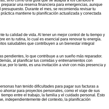
eglas, sino como una guía que se adapta a los cambios e
al preparar una reserva financiera para emergencias, aunque
 presupuesto. Durante el mes, se recomienda revisar tu
 práctica mantiene tu planificación actualizada y conectada
e tu calidad de vida. Al tener un mejor control de tu tiempo y
bre en tu rutina, lo cual es esencial para renovar tu energía.
bitos saludables que contribuyen a un bienestar integral
eas pendientes, lo que contribuye a un sueño más reparador.
Además, al planificar tus comidas y entrenamientos con
car, por lo tanto, es una invitación a vivir con más presencia y
ersonas han tenido dificultades para pagar sus facturas a
so ahorrar para proyectos personales, como el viaje de sus
iempo entre el trabajo, la familia y el cuidado personal. Esto
, independientemente del contexto, la planificación