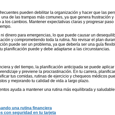
 frecuentes pueden debilitar la organización y hacer que las pe
s una de las trampas más comunes, ya que genera frustración y 
lo a los cambios. Mantener expectativas claras y progresar paso
tiempo.
po ni dinero para emergencias, lo que puede causar un desequil
ización y comprometiendo toda la rutina. No revisar el plan dur
ación puede ser un problema, ya que debería ser una guía flexible
tu planificación puede y debe adaptarse a las circunstancias.
ciera y del tiempo, la planificación anticipada se puede aplicar 
ndizaje y previene la procrastinación. En tu carrera, planifica
nificar tus comidas, rutinas de ejercicio y chequeos médicos pu
istos y mejorando tu calidad de vida a largo plazo.
ntos ayuda a mantener una rutina más equilibrada y saludable.
sando una rutina financiera
s con seguridad en tu tarjeta