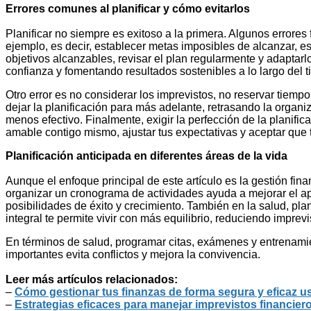
Errores comunes al planificar y cómo evitarlos
Planificar no siempre es exitoso a la primera. Algunos errores
ejemplo, es decir, establecer metas imposibles de alcanzar, e
objetivos alcanzables, revisar el plan regularmente y adaptar
confianza y fomentando resultados sostenibles a lo largo del 
Otro error es no considerar los imprevistos, no reservar tiem
dejar la planificación para más adelante, retrasando la organ
menos efectivo. Finalmente, exigir la perfección de la planific
amable contigo mismo, ajustar tus expectativas y aceptar que 
Planificación anticipada en diferentes áreas de la vida
Aunque el enfoque principal de este artículo es la gestión finan
organizar un cronograma de actividades ayuda a mejorar el apre
posibilidades de éxito y crecimiento. También en la salud, pla
integral te permite vivir con más equilibrio, reduciendo imprev
En términos de salud, programar citas, exámenes y entrenamie
importantes evita conflictos y mejora la convivencia.
Leer más artículos relacionados:
–
Cómo gestionar tus finanzas de forma segura y eficaz u
–
Estrategias eficaces para manejar imprevistos financiero