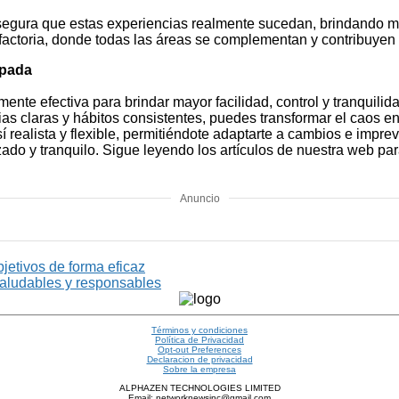
 asegura que estas experiencias realmente sucedan, brindando má
factoria, donde todas las áreas se complementan y contribuyen 
ipada
mente efectiva para brindar mayor facilidad, control y tranquili
ias claras y hábitos consistentes, puedes transformar el caos e
sí realista y flexible, permitiéndote adaptarte a cambios e impr
zado y tranquilo. Sigue leyendo los artículos de nuestra web pa
Anuncio
bjetivos de forma eficaz
saludables y responsables
Términos y condiciones
Política de Privacidad
Opt-out Preferences
Declaracion de privacidad
Sobre la empresa
ALPHAZEN TECHNOLOGIES LIMITED
Email: networknewsinc@gmail.com