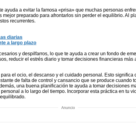
e ayuda a evitar la famosa «prisa» que muchas personas enfren
s mejor preparado para afrontarlos sin perder el equilibrio. Al p
stos recurrentes.
as diarias
nte a largo plazo
esarios y despilfarros, lo que te ayuda a crear un fondo de e
sos, reducir el estrés diario y tomar decisiones financieras má
para el ocio, el descanso y el cuidado personal. Esto signific
tante de falta de control y cansancio que se produce cuando t
e. Además, una buena planificación te ayuda a tomar decisiones 
 personal a lo largo del tiempo. Incorporar esta práctica en tu v
 equilibrado.
Anuncio