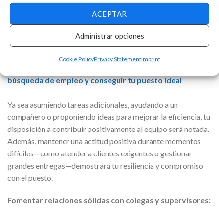
recompensados.
ACEPTAR
Leer más contenido relacionado:
Administrar opciones
–
Ejemplos de currículum para distintas oportunidades
de empleo
Cookie Policy
Privacy Statement
Imprint
–
Consejos prácticos para superar las barreras en la
búsqueda de empleo y conseguir tu puesto ideal
Ya sea asumiendo tareas adicionales, ayudando a un
compañero o proponiendo ideas para mejorar la eficiencia, tu
disposición a contribuir positivamente al equipo será notada.
Además, mantener una actitud positiva durante momentos
difíciles—como atender a clientes exigentes o gestionar
grandes entregas—demostrará tu resiliencia y compromiso
con el puesto.
Fomentar relaciones sólidas con colegas y supervisores: