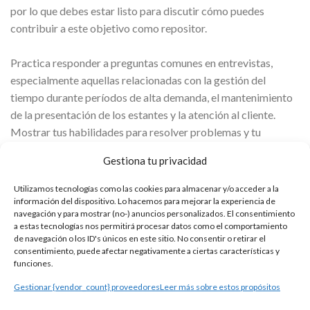
por lo que debes estar listo para discutir cómo puedes
contribuir a este objetivo como repositor.
Practica responder a preguntas comunes en entrevistas,
especialmente aquellas relacionadas con la gestión del
tiempo durante períodos de alta demanda, el mantenimiento
de la presentación de los estantes y la atención al cliente.
Mostrar tus habilidades para resolver problemas y tu
disposición para hacer un esfuerzo adicional te destacará
Gestiona tu privacidad
como un candidato comprometido con el crecimiento dentro
de la empresa.
Utilizamos tecnologías como las cookies para almacenar y/o acceder a la
información del dispositivo. Lo hacemos para mejorar la experiencia de
navegación y para mostrar (no-) anuncios personalizados. El consentimiento
Mantener una actitud positiva y proactiva:
a estas tecnologías nos permitirá procesar datos como el comportamiento
de navegación o los ID's únicos en este sitio. No consentir o retirar el
En el comercio minorista, una actitud positiva y proactiva
consentimiento, puede afectar negativamente a ciertas características y
funciones.
puede ser clave para tu
desarrollo
profesional. En Carrefour,
los empleados que toman la iniciativa y muestran
Gestionar {vendor_count} proveedores
Leer más sobre estos propósitos
constantemente una fuerte ética de trabajo suelen ser