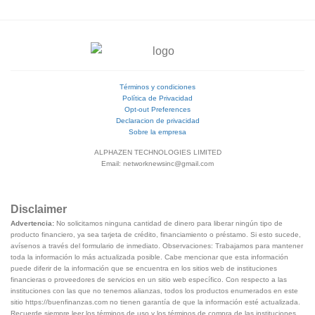
Términos y condiciones
Política de Privacidad
Opt-out Preferences
Declaracion de privacidad
Sobre la empresa
ALPHAZEN TECHNOLOGIES LIMITED
Email: networknewsinc@gmail.com
Disclaimer
Advertencia:
No solicitamos ninguna cantidad de dinero para liberar ningún tipo de
producto financiero, ya sea tarjeta de crédito, financiamiento o préstamo. Si esto sucede,
avísenos a través del formulario de inmediato. Observaciones: Trabajamos para mantener
toda la información lo más actualizada posible. Cabe mencionar que esta información
puede diferir de la información que se encuentra en los sitios web de instituciones
financieras o proveedores de servicios en un sitio web específico. Con respecto a las
instituciones con las que no tenemos alianzas, todos los productos enumerados en este
sitio https://buenfinanzas.com no tienen garantía de que la información esté actualizada.
Recuerde siempre leer los términos de uso y los términos de compra de las instituciones