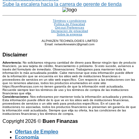
Sube la escalera hacia la carrera de gerente de tienda
Términos y condiciones
Política de Privacidad
Opt-out Preferences
Declaracion de privacidad
Sobre la empresa
ALPHAZEN TECHNOLOGIES LIMITED
Email: networknewsinc@gmail.com
Disclaimer
Advertencia:
No solicitamos ninguna cantidad de dinero para liberar ningún tipo de producto
financiero, ya sea tarjeta de crédito, financiamiento o préstamo. Si esto sucede, avísenos a
través del formulario de inmediato. Observaciones: Trabajamos para mantener toda la
información lo más actualizada posible. Cabe mencionar que esta información puede diferir
de la información que se encuentra en los sitios web de instituciones financieras o
proveedores de servicios en un sitio web específico. Con respecto a las instituciones con las
que no tenemos alianzas, todos los productos enumerados en este sitio
https://buenfinanzas.com no tienen garantía de que la información esté actualizada.
Recuerde siempre leer los términos de uso y los términos de compra de las instituciones
financieras que elija.
Consideraciones:
Nos esforzamos por mantener toda la información actualizada y precisa.
Esta información puede diferir de lo que ve en los sitios web de instituciones financieras,
proveedores de servicios o un sitio web para productos específicos. En el caso de
instituciones no asociadas, todos los productos financieros se presentan sin garantía de que
la información esté actualizada. Siempre que elija su oferta, lea las condiciones de las
instituciones financieras y los términos de compra.
Copyright 2026 ©
Buen Finanzas
Ofertas de Empleo
Economía