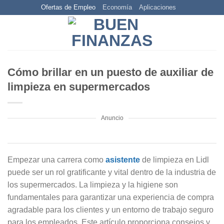
Skip
Ofertas de Empleo
Economía
Aplicaciones
to
content
Cómo brillar en un puesto de auxiliar de
limpieza en supermercados
Anuncio
Empezar una carrera como
asistente
de limpieza en Lidl
puede ser un rol gratificante y vital dentro de la industria de
los supermercados. La limpieza y la higiene son
fundamentales para garantizar una experiencia de compra
agradable para los clientes y un entorno de trabajo seguro
para los empleados. Este artículo proporciona consejos y