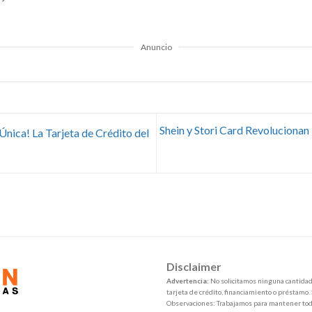
Anuncio
Shein y Stori Card Revolucionan 
nica! La Tarjeta de Crédito del
Disclaimer
Advertencia:
No solicitamos ninguna cantidad 
tarjeta de crédito, financiamiento o préstamo.
Observaciones: Trabajamos para mantener toda