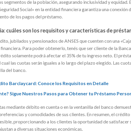
os segmentos de la población, asegurando inclusividad y equidad. E
eguridad Social» en la entidad financiera garantiza una conexión di
iento de los pagos del préstamo.
a: cuáles son los requisitos y características de prést
dito, jubilados y pensionados de ANSES que cuenten con una «Caja
 financiera. Para poder obtenerlo, tenés que ser cliente de la Banca
rédito solamente podrá afectar el 35% de tu ingreso neto. El présta
 cual las cuotas serán iguales a lo largo del plazo elegido. Las cu
lla del banco.
édito Barclaycard: Conoce los Requisitos en Detalle
nte? Sigue Nuestros Pasos para Obtener tu Préstamo Perso
tas mediante débito en cuenta o en la ventanilla del banco demuest
 preferencias y comodidades de sus clientes. En resumen, el crédit
sible, proporcionando a los clientes la oportunidad de satisfacer
ajustan a diversas situaciones económicas.