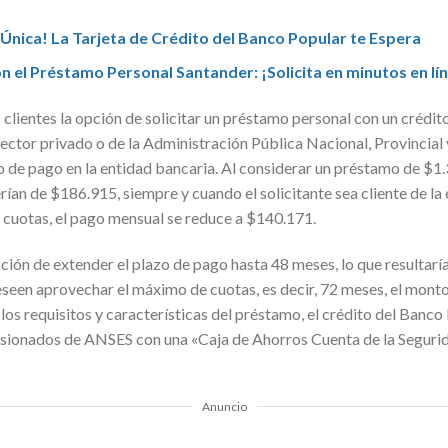
Única! La Tarjeta de Crédito del Banco Popular te Espera
n el Préstamo Personal Santander: ¡Solicita en minutos en lí
s clientes la opción de solicitar un préstamo personal con un créd
ector privado o de la Administración Pública Nacional, Provincial
o de pago en la entidad bancaria. Al considerar un préstamo de $1
ían de $186.915, siempre y cuando el solicitante sea cliente de la 
cuotas, el pago mensual se reduce a $140.171.
ción de extender el plazo de pago hasta 48 meses, lo que resultar
seen aprovechar el máximo de cuotas, es decir, 72 meses, el mont
 los requisitos y características del préstamo, el crédito del Banc
nsionados de ANSES con una «Caja de Ahorros Cuenta de la Segurid
Anuncio