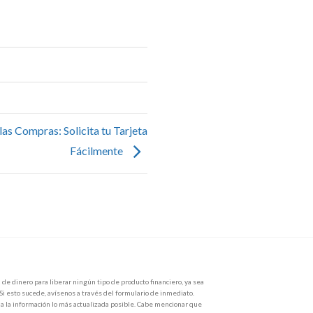
las Compras: Solicita tu Tarjeta
Fácilmente
de dinero para liberar ningún tipo de producto financiero, ya sea
 Si esto sucede, avísenos a través del formulario de inmediato.
 la información lo más actualizada posible. Cabe mencionar que