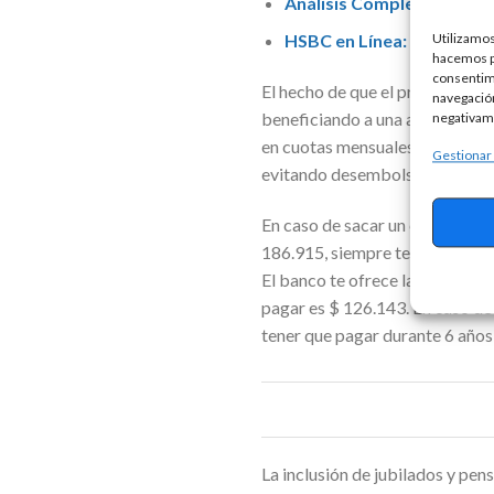
Análisis Completo: Comisi
Utilizamos
HSBC en Línea: Préstamo P
hacemos pa
consentim
El hecho de que el préstamo es
navegación
beneficiando a una amplia gam
negativame
en cuotas mensuales permite a lo
Gestionar
evitando desembolsos significa
En caso de sacar un crédito de 
186.915, siempre tenés que ser 
El banco te ofrece la posibilid
pagar es $ 126.143. En caso de 
tener que pagar durante 6 año
La inclusión de jubilados y pen