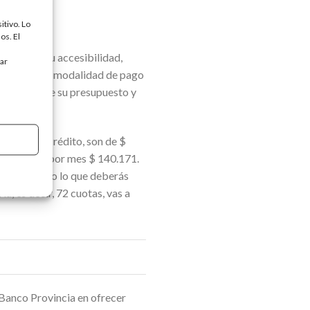
ex
itivo. Lo
os. El
o amplía su accesibilidad,
tar
rsonales. La modalidad de pago
la gestión de su presupuesto y
para este crédito, son de $
berás pagar por mes $ 140.171.
, en ese caso lo que deberás
a, es decir, 72 cuotas, vas a
l Banco Provincia en ofrecer