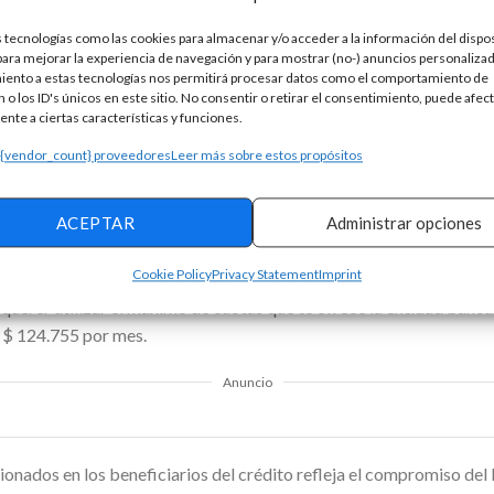
ones y Beneficios de la Tarjeta de Crédito Clásica Citibanam
 tecnologías como las cookies para almacenar y/o acceder a la información del dispos
ersonal para Cumplir tus Metas ¡Solicita Fácil y Rápido!
ra mejorar la experiencia de navegación y para mostrar (no-) anuncios personalizad
iento a estas tecnologías nos permitirá procesar datos como el comportamiento de
té disponible para empleados tanto del sector privado como públic
 o los ID's únicos en este sitio. No consentir o retirar el consentimiento, puede afec
a de personas que buscan financiamiento para sus necesidades pe
nte a ciertas características y funciones.
s clientes planificar sus gastos a lo largo del tiempo, facilitando 
 {vendor_count} proveedores
Leer más sobre estos propósitos
tivos en un solo pago.
ACEPTAR
Administrar opciones
$ 1.300.000, las cuotas mensuales, durante un periodo de 12 meses 
cliente de la entidad bancaria. Si elegís pagarlo en 24 cuotas, de
Cookie Policy
Privacy Statement
Imprint
ad de pagar tu préstamo personal durante 4 años, es decir 48 meses
querer utilizar el máximo de cuotas que te ofrece la entidad bancari
s $ 124.755 por mes.
Anuncio
sionados en los beneficiarios del crédito refleja el compromiso de